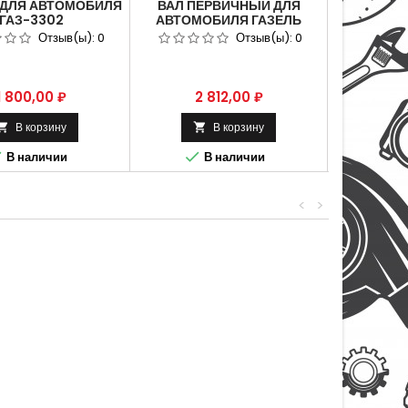
 ДЛЯ АВТОМОБИЛЯ
ВАЛ ПЕРВИЧНЫЙ ДЛЯ
ВАЛ ПЕ
ГАЗ-3302
АВТОМОБИЛЯ ГАЗЕЛЬ
АВТОМОБ
ЖУТОЧНЫЙ Z 36
БИЗНЕС КАММИНС 5-СТ.
СТ.(ГОЛ
Отзыв(ы):
0
Отзыв(ы):
0
УЛ 3302-1701310
(ГОЛЫЙ) АРТИКУЛ 2705-
ЗУБ. 25.
1701022
17
Цена
Цена
Це
1 800,00 ₽
2 812,00 ₽
2 
В корзину
В корзину






В наличии
В наличии
В
<
>