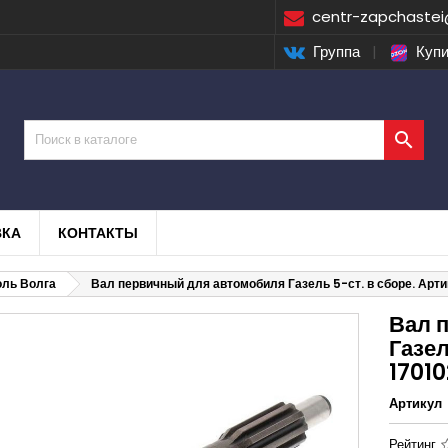
centr-zapchastei
Группа
|
Купи

ВКА
КОНТАКТЫ
оль Волга
Вал первичный для автомобиля Газель 5-ст. в сборе. Арт
Вал 
Газел
1701
Артикул
Рейтинг