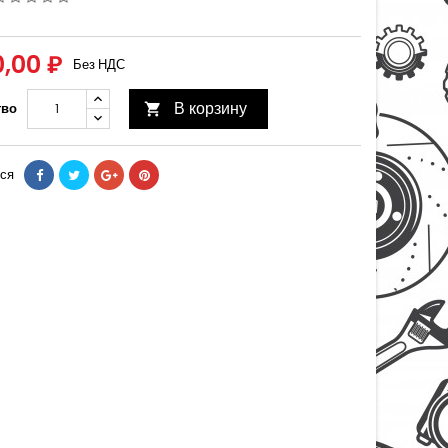
0,00 ₽
Без НДС
В корзину
тво

ся