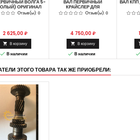
ЕРВИЧНЫЙ ВОЛГА 5-
ВАЛ ПЕРВИЧНЫЙ
ВАЛ КПП
ГОЛЫЙ) ОРИГИНАЛ
КРАЙСЛЕР ДЛЯ
6. АРТИКУЛ 3110-50-
АВТОМОБИЛЯ ГАЗЕЛЬ 5-
ПРОМЕ
Отзыв(ы):
0
Отзыв(ы):
0
1701022-10
СТ.В СБОРЕ АРТИКУЛ 2217-
АРТИК
1701025
Цена
Цена
2 625,00 ₽
4 750,00 ₽
В корзину
В корзину




В наличии
В наличии
ТЕЛИ ЭТОГО ТОВАРА ТАК ЖЕ ПРИОБРЕЛИ: