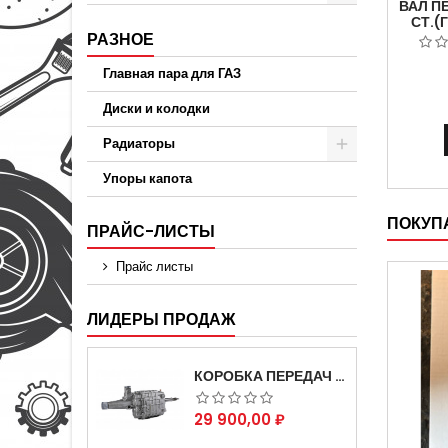
ВАЛ П
СТ.(
РАЗНОЕ
ЗУБ.2
Главная пара для ГАЗ
Диски и колодки
Радиаторы
Упоры капота
ПОКУПА
ПРАЙС-ЛИСТЫ
Прайс листы
ЛИДЕРЫ ПРОДАЖ
КОРОБКА ПЕРЕДАЧ НА ДЛЯ АВТОМОБИЛЯ ГАЗЕЛЬ 3302 АРТИКУЛ 3302-1700010 (УСИЛЕННАЯ)
Цена
29 900,00 ₽