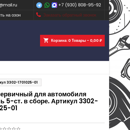
@mail.ru
+7 (930) 808-95-92
ть на озон
Заказать обратный звонок
shopping_cart
Корзина:
0
Товары - 0,00 ₽
икул 3302-1701025-01
первичный для автомобиля
ь 5-ст. в сборе. Артикул 3302-
025-01