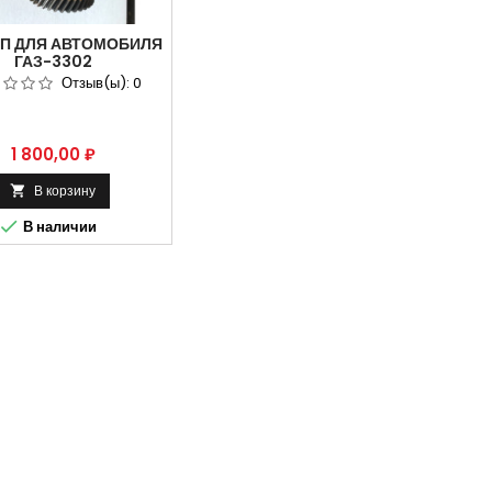
ПП ДЛЯ АВТОМОБИЛЯ
ГАЗ-3302
МЕЖУТОЧНЫЙ Z 36
Отзыв(ы):
0
КУЛ 3302-1701310
Цена
1 800,00 ₽
В корзину


В наличии