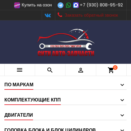
Купить на озон
+7 (930) 808-95-92
Заказать обратный звонок
0



shopping_cart
ПО МАРКАМ
КОМПЛЕКТУЮЩИЕ КПП
ДВИГАТЕЛИ
ГОЛОВКА БЛОКА И БЛОК ЦИЛИНДРОВ