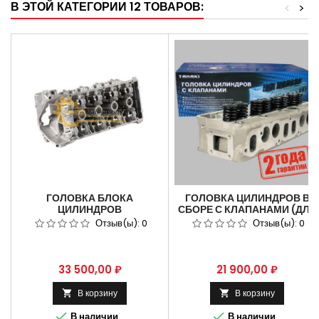
В ЭТОЙ КАТЕГОРИИ 12 ТОВАРОВ:
<
>
ГОЛОВКА БЛОКА
ГОЛОВКА ЦИЛИНДРОВ В
ЦИЛИНДРОВ
СБОРЕ С КЛАПАНАМИ (ДЛЯ
ЗМЗ-405,409,406 С
ДВ. ЗМЗ-402, 410 (АИ-92/
Отзыв(ы):
0
Отзыв(ы):
0
КЛАПАНАМИ ЕВРО 2
ДЛЯ АВТОМОБИЛЯ
АРТИКУЛ 406.3906562-111 .
ГАЗ))КЕНО. TKG-1003007-
(ПЯТИ ОПОРНАЯ)
51
Цена
Цена
33 500,00 ₽
21 900,00 ₽
В корзину
В корзину




В наличии
В наличии