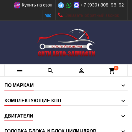
Купить на озон
+7 (930) 808-95-92
Заказать обратный звонок
0



shopping_cart
ПО МАРКАМ
КОМПЛЕКТУЮЩИЕ КПП
ДВИГАТЕЛИ
ГОЛОВКА БЛОКА И БЛОК ЦИЛИНДРОВ