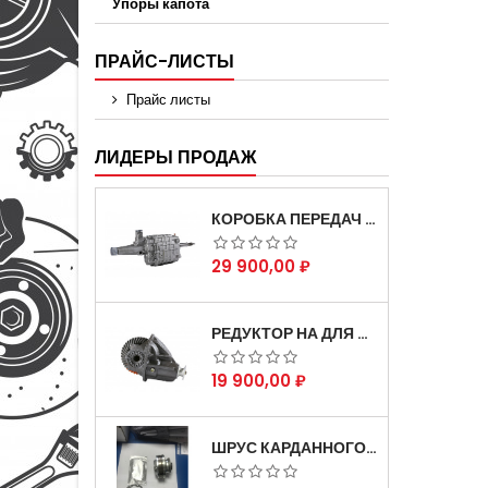
Упоры капота
ПРАЙС-ЛИСТЫ
Прайс листы
ЛИДЕРЫ ПРОДАЖ
КОРОБКА ПЕРЕДАЧ НА ДЛЯ АВТОМОБИЛЯ ГАЗЕЛЬ 3302 АРТИКУЛ 3302-1700010 (УСИЛЕННАЯ)
Цена
29 900,00 ₽
РЕДУКТОР НА ДЛЯ АВТОМОБИЛЯ ГАЗЕЛЬ СКОРОСТНОЙ 12Х43 ЗУБ
Цена
19 900,00 ₽
ШРУС КАРДАННОГО ВАЛА СОБОЛЬ ДЛЯ АВТОМОБИЛЯ ГАЗЕЛЬ 4Х4