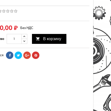
90,00 ₽
Без НДС
В корзину
тво

ся