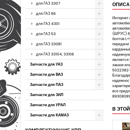
для ГАЗ 3307
ОПИСА
для ГАЗ 66
Интернет 
автомобил
для ГАЗ 4301
автомобил
(ШРУС) 6
для ГАЗ 53
болтов L=
для ГАЗ 33081
передачи 
карданный
для ГАЗ 33104, 33106
надежную 
является 
Запчасти для УАЗ
заказе ил
5022382-2
Запчасти для ВАЗ
Благодаря
надежност
Запчасти для ПАЗ
характери
все предо
Запчасти для ЗИЛ
893080895
Запчасти для УРАЛ
В ЭТОЙ
Запчасти для КАМАЗ