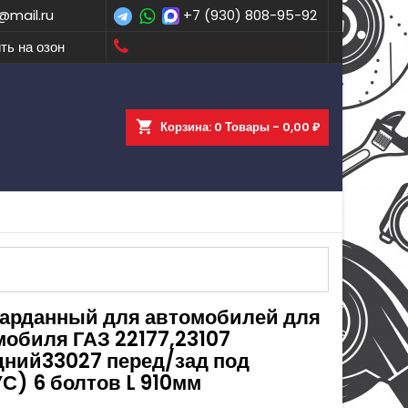
@mail.ru
+7 (930) 808-95-92
ть на озон
Заказать обратный звонок
shopping_cart
Корзина:
0
Товары - 0,00 ₽
карданный для автомобилей для
мобиля ГАЗ 22177,23107
дний33027 перед/зад под
С) 6 болтов L 910мм