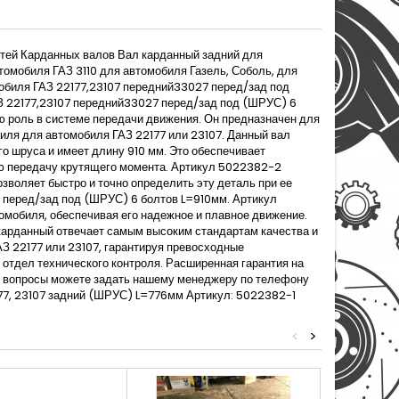
стей Карданных валов Вал карданный задний для
томобиля ГАЗ 3110 для автомобиля Газель, Соболь, для
мобиля ГАЗ 22177,23107 передний33027 перед/зад под
З 22177,23107 передний33027 перед/зад под (ШРУС) 6
ю роль в системе передачи движения. Он предназначен для
иля для автомобиля ГАЗ 22177 или 23107. Данный вал
о шруса и имеет длину 910 мм. Это обеспечивает
ю передачу крутящего момента. Артикул 5022382-2
воляет быстро и точно определить эту деталь при ее
7 перед/зад под (ШРУС) 6 болтов L=910мм. Артикул
обиля, обеспечивая его надежное и плавное движение.
 карданный отвечает самым высоким стандартам качества и
З 22177 или 23107, гарантируя превосходные
 отдел технического контроля. Расширенная гарантия на
ие вопросы можете задать нашему менеджеру по телефону
77, 23107 задний (ШРУС) L=776мм Артикул: 5022382-1
<
>