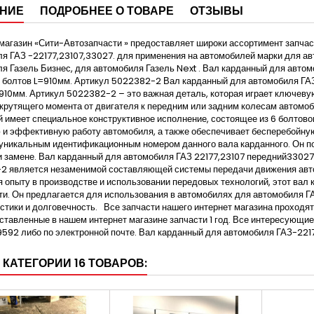
НИЕ
ПОДРОБНЕЕ О ТОВАРЕ
ОТЗЫВЫ
магазин «Сити-Автозапчасти » предоставляет широки ассортимент запча
я ГАЗ -22177,23107,33027. для применения на автомобилей марки для ав
я Газель Бизнес, для автомобиля Газель Next . Вал карданный для авто
 болтов L=910мм. Артикул 5022382-2 Вал карданный для автомобиля ГА
910мм. Артикул 5022382-2 – это важная деталь, которая играет ключеву
крутящего момента от двигателя к передним или задним колесам автомоб
 имеет специальное конструктивное исполнение, состоящее из 6 болтовог
и эффективную работу автомобиля, а также обеспечивает бесперебойну
уникальным идентификационным номером данного вала карданного. Он поз
и замене. Вал карданный для автомобиля ГАЗ 22177,23107 передний3302
 является незаменимой составляющей системы передачи движения автом
 опыту в производстве и использовании передовых технологий, этот вал
и. Он предлагается для использования в автомобилях для автомобиля ГА
стики и долговечность. Все запчасти нашего интернет магазина проходят
ставленные в нашем интернет магазине запчасти 1 год. Все интересующ
92 либо по электронной почте. Вал карданный для автомобиля ГАЗ-221
 КАТЕГОРИИ 16 ТОВАРОВ: