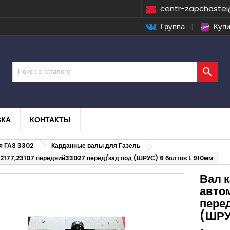
centr-zapchastei
Группа
|
Купи

ВКА
КОНТАКТЫ
я ГАЗ 3302
Карданные валы для Газель
2177,23107 передний33027 перед/зад под (ШРУС) 6 болтов L 910мм
Вал 
авто
пере
(ШРУ