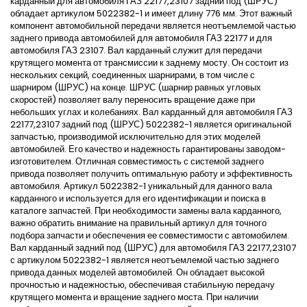
карданный для автомобиля ГАЗ 22177,23107 задний под (ШРУС)
обладает артикулом 5022382-1 и имеет длину 776 мм. Этот важный
компонент автомобильной передачи является неотъемлемой частью
заднего привода автомобилей для автомобиля ГАЗ 22177 и для
автомобиля ГАЗ 23107. Вал карданный служит для передачи
крутящего момента от трансмиссии к заднему мосту. Он состоит из
нескольких секций, соединенных шарнирами, в том числе с
шарниром (ШРУС) на конце. ШРУС (шарнир равных угловых
скоростей) позволяет валу переносить вращение даже при
небольших углах и колебаниях. Вал карданный для автомобиля ГАЗ
22177,23107 задний под (ШРУС) 5022382-1 является оригинальной
запчастью, производимой исключительно для этих моделей
автомобилей. Его качество и надежность гарантированы заводом-
изготовителем. Отличная совместимость с системой заднего
привода позволяет получить оптимальную работу и эффективность
автомобиля. Артикул 5022382-1 уникальный для данного вала
карданного и используется для его идентификации и поиска в
каталоге запчастей. При необходимости замены вала карданного,
важно обратить внимание на правильный артикул для точного
подбора запчасти и обеспечения ее совместимости с автомобилем.
Вал карданный задний под (ШРУС) для автомобиля ГАЗ 22177,23107
с артикулом 5022382-1 является неотъемлемой частью заднего
привода данных моделей автомобилей. Он обладает высокой
прочностью и надежностью, обеспечивая стабильную передачу
крутящего момента и вращение заднего моста. При наличии