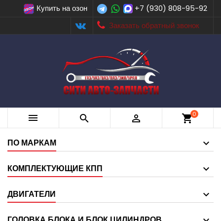
Купить на озон
+7 (930) 808-95-92
Заказать обратный звонок
0



shopping_cart
ПО МАРКАМ
КОМПЛЕКТУЮЩИЕ КПП
ДВИГАТЕЛИ
ГОЛОВКА БЛОКА И БЛОК ЦИЛИНДРОВ