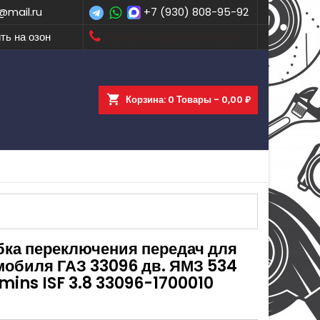
@mail.ru
+7 (930) 808-95-92
ть на озон
Заказать обратный звонок
shopping_cart
Корзина:
0
Товары - 0,00 ₽
бка переключения передач для
мобиля ГАЗ 33096 дв. ЯМЗ 534
ins ISF 3.8 33096-1700010