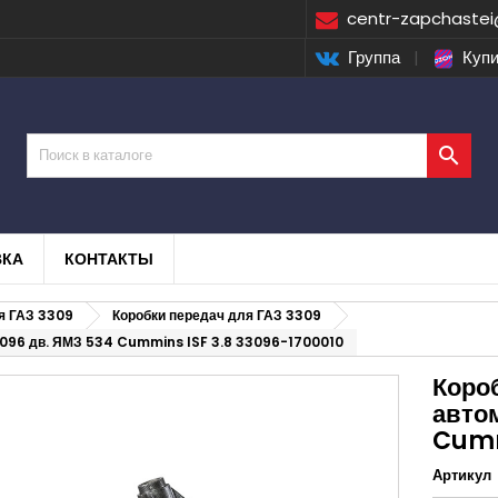
centr-zapchastei
Группа
|
Купи

ВКА
КОНТАКТЫ
я ГАЗ 3309
Коробки передач для ГАЗ 3309
3096 дв. ЯМЗ 534 Cummins ISF 3.8 33096-1700010
Коро
авто
Cumm
Артикул