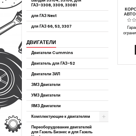
Валдай 33104, 33106, для
ГАЗ-3308, 3309, 33081
КОРО
АВТО
для ГАЗ Next
ДВ.М
для ГАЗ 66, 53, 3307
Гара
ограни
перек
ДВИГАТЕЛИ
3309
1
Двигатели Cummins
Примен
ГАЗ-33
Двигатель для ГАЗ-52
дв. М
устано
Двигатели ЗИЛ
СТ
Безнал
ЗМЗ Двигатели
УМЗ Двигатели
ЯМЗ Двигатели
Комплектующие к двигателям
Переоборудование двигателей
для Газель Бизнес и для Газель