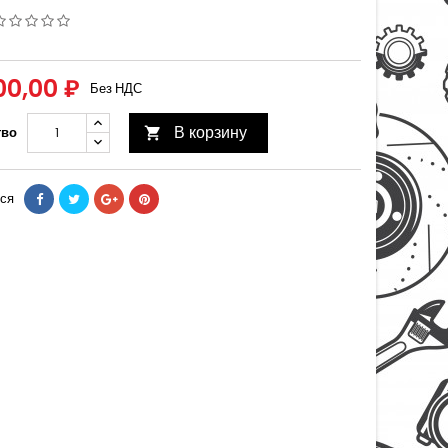
00,00 ₽
Без НДС
В корзину
тво

ся