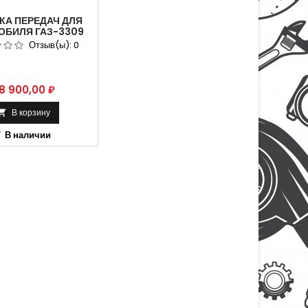
КА ПЕРЕДАЧ ДЛЯ
ОБИЛЯ ГАЗ-3309
З-Д245 ДИЗЕЛЬ.
Отзыв(ы):
0
Л 3309-1700010
ена
8 900,00 ₽
В корзину

0

В наличии