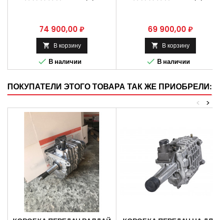
КПП ВАЛДАЙ . АРТИКУЛ
КПП ВАЛДАЙ . АРТИКУЛ
33106-1700010.
33104-1700010.
Цена
Цена
74 900,00 ₽
69 900,00 ₽
В корзину
В корзину




В наличии
В наличии
ПОКУПАТЕЛИ ЭТОГО ТОВАРА ТАК ЖЕ ПРИОБРЕЛИ:
<
>