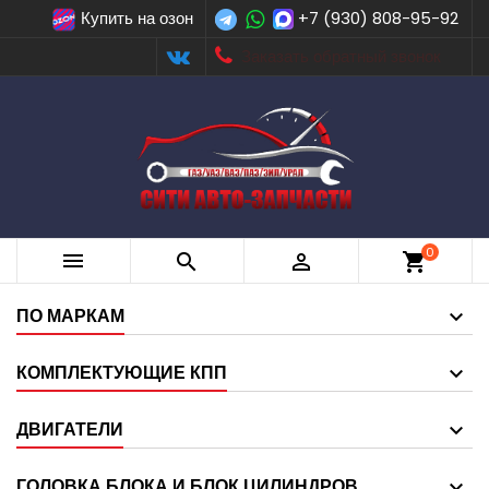
Купить на озон
+7 (930) 808-95-92
Заказать обратный звонок
0



shopping_cart
ПО МАРКАМ
КОМПЛЕКТУЮЩИЕ КПП
ДВИГАТЕЛИ
ГОЛОВКА БЛОКА И БЛОК ЦИЛИНДРОВ