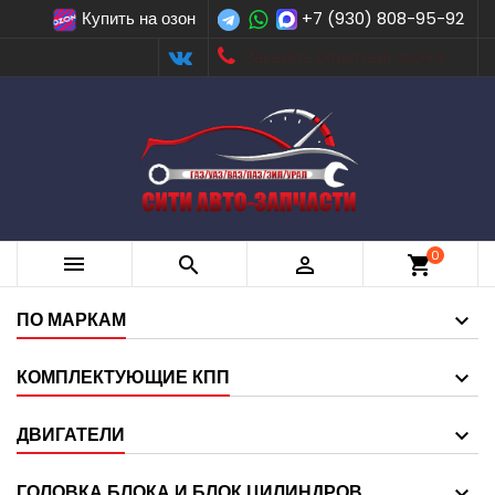
Купить на озон
+7 (930) 808-95-92
Заказать обратный звонок
0



shopping_cart
ПО МАРКАМ
КОМПЛЕКТУЮЩИЕ КПП
ДВИГАТЕЛИ
ГОЛОВКА БЛОКА И БЛОК ЦИЛИНДРОВ