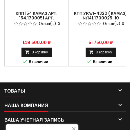
КПП 154 КАМАЗ АРТ.
КПП УРАЛ-4320 ( КАМАЗ)
154.1700051 АРТ.
№141.1700025-10
154.1700051-20
Отзыв(ы):
0
Отзыв(ы):
0
Цена
Цена
149 500,00 ₽
51 750,00 ₽
В корзину
В корзину




В наличии
В наличии

ТОВАРЫ

НАША КОМПАНИЯ

ВАША УЧЕТНАЯ ЗАПИСЬ