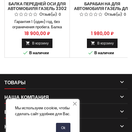
БАЛКА ПЕРЕДНЕЙ ОСИ ДЛЯ
БАРАБАН НА ДЛЯ
АВТОМОБИЛЯ ГАЗЕЛЬ 3302
АВТОМОБИЛЯ ГАЗЕЛЬ ДЛЯ
С ПОВОРОТНЫМИ
АВТОМОБИЛЯ ГАЗ 3302.
Отзыв(ы):
0
Отзыв(ы):
0
КУЛАКАМИ В СБОРЕ.3302-
3302-3502070.
Гарантия 1 (один) год, без
3001010
(ПРОТОЧЕННЫЙ)
ограничения пробега. Балка
передней оси газель 3302 с
Цена
Цена
18 900,00 ₽
1 980,00 ₽
поворотными кулаками в сборе
Применяется на Газель 3302,
В корзину
В корзину


Газель бизнес, Способы оплаты


В наличии
В наличии
Безналичный расчет, оплата
банковской картой Бесплатная
доставка:. Москва и Н.Новгород.
Владимир и Ульяновск
Крупнейший ассортимент...

ТОВАРЫ

НАША КОМПАНИЯ
Мы используем cookie, чтобы

ВАША УЧЕТНАЯ ЗАПИСЬ
сделать сайт удобнее для Вас.

КОНТАКТ
Ok