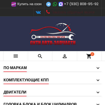
Купить на озон
+7 (930) 808-95-92
Заказать обратный звонок
0



shopping_cart
ПО МАРКАМ
КОМПЛЕКТУЮЩИЕ КПП
ДВИГАТЕЛИ
ГОЛОВКА БЛОКА И БЛОК ЦИЛИНДРОВ