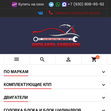
Купить на озон
+7 (930) 808-95-92
Заказать обратный звонок
0



shopping_cart
ПО МАРКАМ
КОМПЛЕКТУЮЩИЕ КПП
ДВИГАТЕЛИ
ГОЛОВКА БЛОКА И БЛОК ЦИЛИНДРОВ