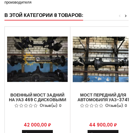
производителя
В ЭТОЙ КАТЕГОРИИ 8 ТОВАРОВ:
<
>
ВОЕННЫЙ МОСТ ЗАДНИЙ
МОСТ ПЕРЕДНИЙ ДЛЯ
НА УАЗ 469 С ДИСКОВЫМИ
АВТОМОБИЛЯ УАЗ-3741
ТОРМОЗАМИ .
УАЗ-3151 УАЗ-452, УАЗ 469
Отзыв(ы):
0
Отзыв(ы):
0
БЕЗ ТОРМОЗНОЙ СИСТЕМЫ
(37Х8 41Х8 ЗУБЬЕВ,)
Цена
Цена
42 000,00 ₽
44 900,00 ₽