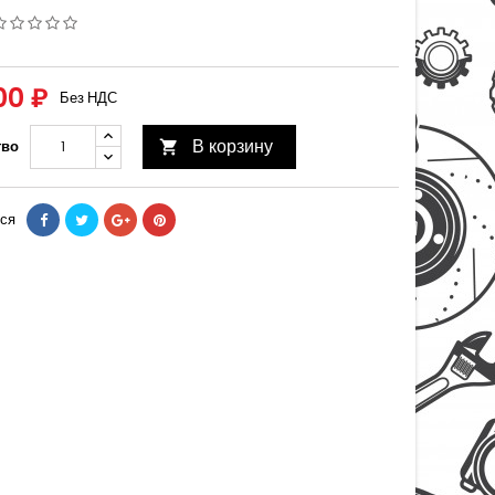
00 ₽
Без НДС
В корзину
тво

ся