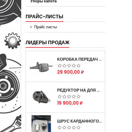
Упоры капота
ПРАЙС-ЛИСТЫ
Прайс листы
ЛИДЕРЫ ПРОДАЖ
КОРОБКА ПЕРЕДАЧ НА ДЛЯ АВТОМОБИЛЯ ГАЗЕЛЬ 3302 АРТИКУЛ 3302-1700010 (УСИЛЕННАЯ)
Цена
29 900,00 ₽
РЕДУКТОР НА ДЛЯ АВТОМОБИЛЯ ГАЗЕЛЬ СКОРОСТНОЙ 12Х43 ЗУБ
Цена
19 900,00 ₽
ШРУС КАРДАННОГО ВАЛА СОБОЛЬ ДЛЯ АВТОМОБИЛЯ ГАЗЕЛЬ 4Х4