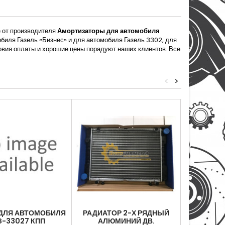
е от производителя
Амортизаторы для автомобиля
биля Газель «Бизнес» и для автомобиля Газель 3302, для
ловия оплаты и хорошие цены порадуют наших клиентов. Все
<
>
 ДЛЯ АВТОМОБИЛЯ
РАДИАТОР 2-Х РЯДНЫЙ
КОМБИНА
З-33027 КПП
АЛЮМИНИЙ ДВ.
ДЛЯ 