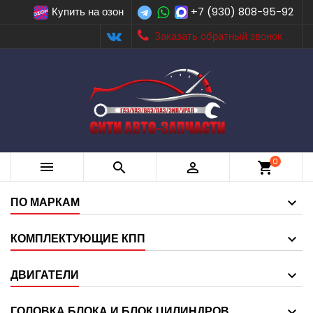
Купить на озон
+7 (930) 808-95-92
Заказать обратный звонок
0



shopping_cart
ПО МАРКАМ
КОМПЛЕКТУЮЩИЕ КПП
ДВИГАТЕЛИ
ГОЛОВКА БЛОКА И БЛОК ЦИЛИНДРОВ