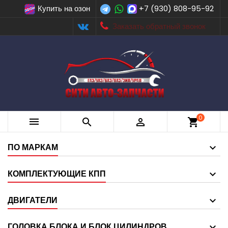
Купить на озон
+7 (930) 808-95-92
Заказать обратный звонок
0



shopping_cart
ПО МАРКАМ
КОМПЛЕКТУЮЩИЕ КПП
ДВИГАТЕЛИ
ГОЛОВКА БЛОКА И БЛОК ЦИЛИНДРОВ