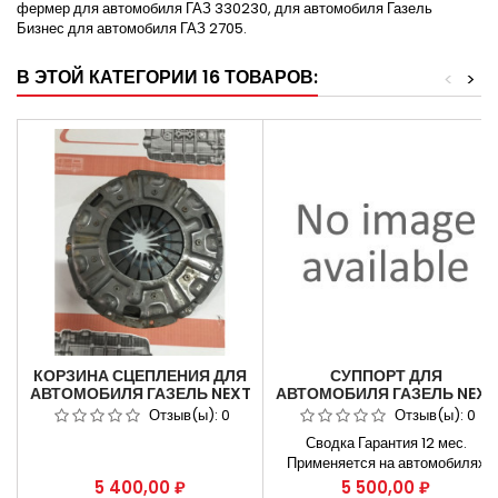
фермер для автомобиля ГАЗ 330230, для автомобиля Газель
Бизнес для автомобиля ГАЗ 2705.
В ЭТОЙ КАТЕГОРИИ 16 ТОВАРОВ:
<
>
КОРЗИНА СЦЕПЛЕНИЯ ДЛЯ
СУППОРТ ДЛЯ
АВТОМОБИЛЯ ГАЗЕЛЬ NEXT
АВТОМОБИЛЯ ГАЗЕЛЬ NEXT
ДВ.CUMMINS ISF 2.8 ЕВРО-4
4,6 Т ЗАДНИЙ ПРАВЫЙ/
Отзыв(ы):
0
Отзыв(ы):
0
КПП Н/О A21R22.1601090
ЛЕВЫЙ C41R92.3502136/
Сводка Гарантия 12 мес.
С41R92.3502137
Применяется на автомобилях
ГАЗель NEXT 4,6 т задний
Цена
Цена
5 400,00 ₽
5 500,00 ₽