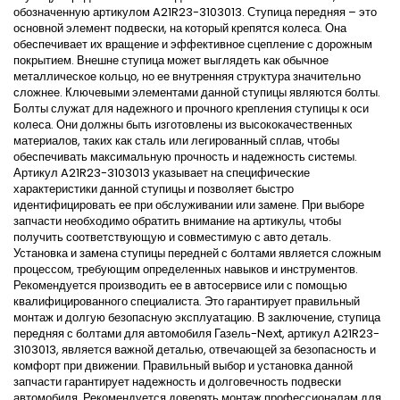
обозначенную артикулом A21R23-3103013. Ступица передняя – это
основной элемент подвески, на который крепятся колеса. Она
обеспечивает их вращение и эффективное сцепление с дорожным
покрытием. Внешне ступица может выглядеть как обычное
металлическое кольцо, но ее внутренняя структура значительно
сложнее. Ключевыми элементами данной ступицы являются болты.
Болты служат для надежного и прочного крепления ступицы к оси
колеса. Они должны быть изготовлены из высококачественных
материалов, таких как сталь или легированный сплав, чтобы
обеспечивать максимальную прочность и надежность системы.
Артикул A21R23-3103013 указывает на специфические
характеристики данной ступицы и позволяет быстро
идентифицировать ее при обслуживании или замене. При выборе
запчасти необходимо обратить внимание на артикулы, чтобы
получить соответствующую и совместимую с авто деталь.
Установка и замена ступицы передней с болтами является сложным
процессом, требующим определенных навыков и инструментов.
Рекомендуется производить ее в автосервисе или с помощью
квалифицированного специалиста. Это гарантирует правильный
монтаж и долгую безопасную эксплуатацию. В заключение, ступица
передняя с болтами для автомобиля Газель-Next, артикул A21R23-
3103013, является важной деталью, отвечающей за безопасность и
комфорт при движении. Правильный выбор и установка данной
запчасти гарантирует надежность и долговечность подвески
автомобиля. Рекомендуется доверять монтаж профессионалам для