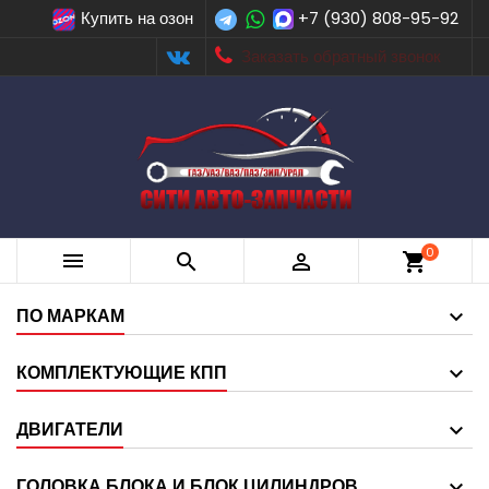
Купить на озон
+7 (930) 808-95-92
Заказать обратный звонок
0



shopping_cart
ПО МАРКАМ
КОМПЛЕКТУЮЩИЕ КПП
ДВИГАТЕЛИ
ГОЛОВКА БЛОКА И БЛОК ЦИЛИНДРОВ