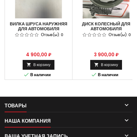
ВИЛКА ШРУСА НАРУЖНЯЯ
ДИСК КОЛЕСНЫЙ ДЛЯ
ДЛЯ АВТОМОБИЛЯ
АВТОМОБИЛЯ
ГАЗ-33027 4 Х 4
ГАЗ-3302,NEXT 3302-
Отзыв(ы):
0
Отзыв(ы):
0
3101015-05
Цена
Цена
4 900,00 ₽
3 900,00 ₽
В корзину
В корзину




В наличии
В наличии

ТОВАРЫ

НАША КОМПАНИЯ

ВАША УЧЕТНАЯ ЗАПИСЬ