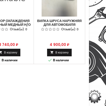
ТОР ОХЛАЖДЕНИЯ
ВИЛКА ШРУСА НАРУЖНЯЯ
КОМБИНА
ДНЫЙ МЕДНЫЙ Н/О
ДЛЯ АВТОМОБИЛЯ
ДЛЯ 
ЕС (ИРАН) ДЛЯ
ГАЗ-33027 4 Х 4
ГАЗ-3
Отзыв(ы):
0
Отзыв(ы):
0
ОБИЛЯ ГАЗ-3302
CUMM
УЛ 33021301010.
АВТОПРИБ
ена
Цена
Це
3 740,00 ₽
4 900,00 ₽
6 
В корзину
В корзину






В наличии
В наличии
В