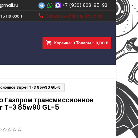
@mail.ru
+7 (930) 808-95-92
ть на озон
Заказать обратный звонок
shopping_cart
Корзина:
0
Товары - 0,00 ₽
ссионное Super T-3 85w90 GL-5
о Газпром трансмиссионное
r T-3 85w90 GL-5