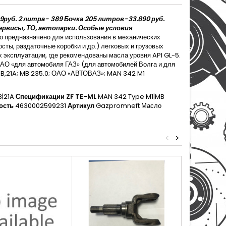
99руб. 2 литра- 389 Бочка 205 литров-33.890 руб.
сервисы, ТО, автопарки. Особые условия
 предназначено для использования в механических
ты, раздаточные коробки и др.) легковых и грузовых
 эксплуатации, где рекомендованы масла уровня API GL-5.
АО «для автомобиля ГАЗ» (для автомобилей Волга и для
 19B,21A; MB 235.0; ОАО «АВТОВАЗ»; MAN 342 M1
B|21A
Спецификации ZF TE-ML
MAN 342 Type M1|MB
ость
4630002599231
Артикул
Gazpromneft Масло
<
>