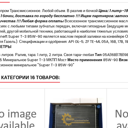
пром Трансмиссионное. Любой объем. В разлив и бочкой
Цена: 1 литр-1
 1 бочки, доставка по городу бесплатно !!! Ищем партнеров: авто
ичества !!! Любая форма оплаты
Всесезонное трансмиссионное масло
иях с любыми типами зубчатых передач, включая гипоидные (ведущие мос
ей, другой мобильной техники, работающей в наиболее тяжелых условиях
eft Super T-3 85W-90 является маслом первой заливки на конвейере О
я Газель). Спецификации и одобрения: API GL-5; ZF TE-ML 05A, 16B, 17B,
МЕТРЫ
 литров. Ралив, тара: 1 литр, 2 литра. Своя тара-любая
Тип
05A|16B|17B|19
-5 Минеральное Super T-3 МКПП Мост
Место применения
85W-90
Вязк
сионное минеральное "Super T-3 85W-90"
 КАТЕГОРИИ 16 ТОВАРОВ: