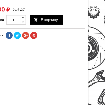
00 ₽
Без НДС
В корзину
тво

ся