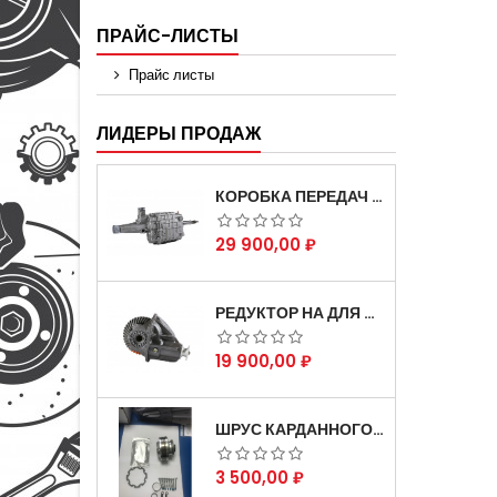
ПРАЙС-ЛИСТЫ
Прайс листы
ЛИДЕРЫ ПРОДАЖ
КОРОБКА ПЕРЕДАЧ НА ДЛЯ АВТОМОБИЛЯ ГАЗЕЛЬ 3302 АРТИКУЛ 3302-1700010 (УСИЛЕННАЯ)
Цена
29 900,00 ₽
РЕДУКТОР НА ДЛЯ АВТОМОБИЛЯ ГАЗЕЛЬ СКОРОСТНОЙ 12Х43 ЗУБ
Цена
19 900,00 ₽
ШРУС КАРДАННОГО ВАЛА СОБОЛЬ ДЛЯ АВТОМОБИЛЯ ГАЗЕЛЬ 4Х4
Цена
3 500,00 ₽