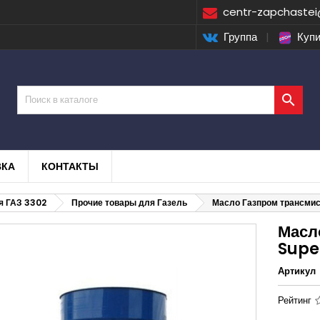
centr-zapchastei
Группа
|
Купи

ВКА
КОНТАКТЫ
я ГАЗ 3302
Прочие товары для Газель
Масло Газпром трансми
Масл
Supe
Артикул
Рейтинг