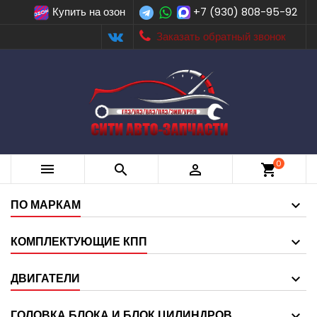
Купить на озон
+7 (930) 808-95-92
Заказать обратный звонок
0



shopping_cart
ПО МАРКАМ
КОМПЛЕКТУЮЩИЕ КПП
ДВИГАТЕЛИ
ГОЛОВКА БЛОКА И БЛОК ЦИЛИНДРОВ