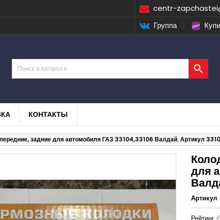
centr-zapchastei
Группа
|
Купи

ВКА
КОНТАКТЫ
передние, задние для автомобиля ГАЗ 33104,33106 Валдай. Артикул 33
Коло
для 
Валд
Артикул
Рейтинг