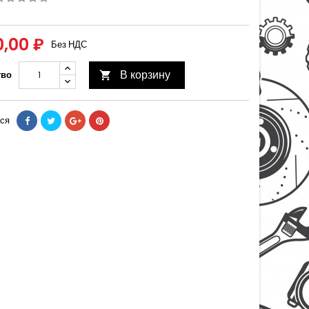
0,00 ₽
Без НДС
В корзину
тво

ся