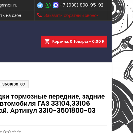
@mail.ru
+7 (930) 808-95-92
ть на озон
Заказать обратный звонок
shopping_cart
Корзина:
0
Товары - 0,00 ₽
10-3501800-03
дки тормозные передние, задние
автомобиля ГАЗ 33104,33106
ай. Артикул 3310-3501800-03