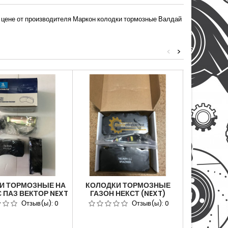
й цене от производителя Маркон колодки тормозные Валдай
<
>
И ТОРМОЗНЫЕ НА
КОЛОДКИ ТОРМОЗНЫЕ
КОЛОДКИ 
 ПАЗ ВЕКТОР NEXT
ГАЗОН НЕКСТ (NEXT)
АВТОМОБ
0 317 929 2 C
ПЕРЕДНИЕ ЗАДНИЕ
ВАЛДА
Отзыв(ы):
0
Отзыв(ы):
0
АТЧИКАМИ
(4ШТУКИ) В
ЗАДНИ
КОМПЛЕКТЕ.NIPPON
РЕМКОМП
ACV085KS
BRA