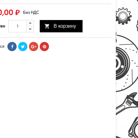
0,00 ₽
Без НДС
В корзину
тво

ся