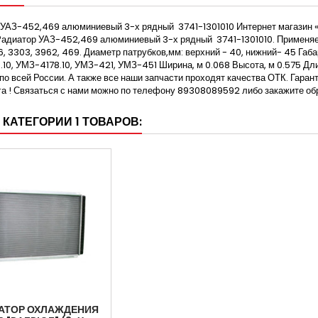
 УАЗ-452,469 алюминиевый 3-х рядный 3741-1301010 Интернет магазин 
адиатор УАЗ-452,469 алюминиевый 3-х рядный 3741-1301010. Применяемо
6, 3303, 3962, 469. Диаметр патрубков,мм: верхний - 40, нижний- 45 Га
10, УМЗ-4178.10, УМЗ-421, УМЗ-451 Ширина, м 0.068 Высота, м 0.575 Длин
по всей России. А также все наши запчасти проходят качества ОТК. Гаран
га ! Связаться с нами можно по телефону 89308089592 либо закажите обр
 КАТЕГОРИИ 1 ТОВАРОВ:
АТОР ОХЛАЖДЕНИЯ