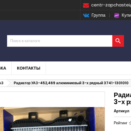
centr-zapchastei
Группа
|
Купи

ВКА
КОНТАКТЫ
АЗ
Радиатор УАЗ-452,469 алюминиевый 3-х рядный 3741-1301010
Ради
3-х 
Артикул
Рейтинг