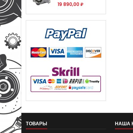
Цена
19 890,00 ₽
ТОВАРЫ
НАША 