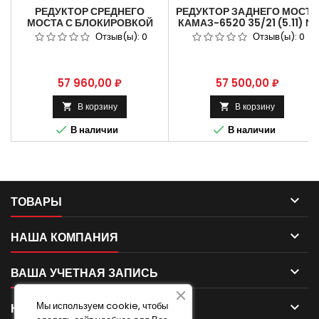
РЕДУКТОР СРЕДНЕГО
РЕДУКТОР ЗАДНЕГО МОСТА
МОСТА С БЛОКИРОВКОЙ
КАМАЗ-6520 35/21 (5.11) №
КАМАЗ 53229 48/14 (5.94)
6520-2402011-10.
Отзыв(ы):
0
Отзыв(ы):
0
№ 53229-2502011-30
Цена
Цена
57 960,00 ₽
57 500,00 ₽
В корзину
В корзину




В наличии
В наличии

ТОВАРЫ

НАША КОМПАНИЯ

ВАША УЧЕТНАЯ ЗАПИСЬ
Мы используем cookie, чтобы

КОНТАКТ