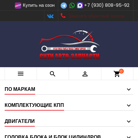
Купить на озон
+7 (930) 808-95-92
Заказать обратный звонок
0



shopping_cart
ПО МАРКАМ
КОМПЛЕКТУЮЩИЕ КПП
ДВИГАТЕЛИ
ГОЛОВКА БЛОКА И БЛОК ЦИЛИНДРОВ