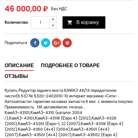
46 000,00 ₽
Без НДС
В корзину
Количество

Поделиться
ОПИСАНИЕ
ПОДРОБНЕЕ О ТОВАРЕ
ОТЗЫВЫ
Купить Редуктор заднего моста КАМАЗ 49/13 передаточное
число(6.53) № 5320-2402010-10 интернет магазине «Сити-
Автозапчасти» гарантию на камаз запчасти 6 мес. с момента покупки
Применяемость: НА автомобилях тягачах ,
КамАЗ-43101,КамАЗ-4310 (каталог 2004
г),КамАЗ-43101,КамАЗ-43118 (Евро 4) (2012),КамАЗ-4326
(2001),КамАЗ-43261 (Евро-1, 2) (2007),КамАЗ-43118 (Евро 4)
(2012),КамАЗ-4350 (4х4) (2004),КамАЗ-43501 (4х4)
(2007),КамАЗ-43501 (4х4) (2007),КамАЗ-43502 (Евро 4)