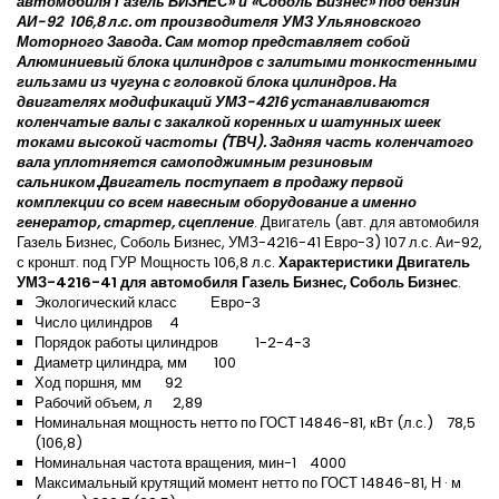
автомобиля Газель БИЗНЕС» и «Соболь Бизнес» под бензин
АИ-92 106,8 л.с. от производителя УМЗ Ульяновского
Моторного Завода. Сам мотор представляет собой
Алюминиевый блока цилиндров с залитыми тонкостенными
гильзами из чугуна с головкой блока цилиндров. На
двигателях модификаций УМЗ-4216 устанавливаются
коленчатые валы с закалкой коренных и шатунных шеек
токами высокой частоты (ТВЧ). Задняя часть коленчатого
вала уплотняется самоподжимным резиновым
сальником.Двигатель поступает в продажу первой
комплекции со всем навесным оборудование а именно
генератор, стартер, сцепление
. Двигатель (авт. для автомобиля
Газель Бизнес, Соболь Бизнес, УМЗ-4216-41 Евро-3) 107 л.с. Аи-92,
с кроншт. под ГУР Мощность 106,8 л.с.
Характеристики Двигатель
УМЗ-4216-41 для автомобиля Газель Бизнес, Соболь Бизнес
.
Экологический класс Евро-3
Число цилиндров 4
Порядок работы цилиндров 1-2-4-3
Диаметр цилиндра, мм 100
Ход поршня, мм 92
Рабочий объем, л 2,89
Номинальная мощность нетто по ГОСТ 14846-81, кВт (л.с.) 78,5
(106,8)
Номинальная частота вращения, мин-1 4000
Максимальный крутящий момент нетто по ГОСТ 14846-81, Н · м