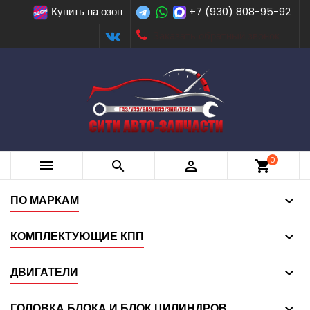
Купить на озон
+7 (930) 808-95-92
Заказать обратный звонок
0



shopping_cart
ПО МАРКАМ
КОМПЛЕКТУЮЩИЕ КПП
ДВИГАТЕЛИ
ГОЛОВКА БЛОКА И БЛОК ЦИЛИНДРОВ