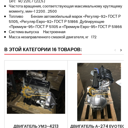
(кгс · м) 220,7 (22,5)
Частота вращения, соответствующая максимальному крутящему
моменту, мин-1 2200…2500
Топливо Бензин автомобильный марок «Регуляр-92» ГОСТ Р
51105, «Регуляр Евро-92» ГОСТ Р 51866. Дублирующие
«Премиум-95» ГОСТ Р 51105 и «Премиум Евро-95» ГОСТ Р 51866
Система выпуска Настроенная
Масса незаправленного смазкой двигателя, кг 172
В ЭТОЙ КАТЕГОРИИ 16 ТОВАРОВ:
<
>
ДВИГАТЕЛЬ УМЗ-4213
ДВИГАТЕЛЬ А-274 EVOTECH