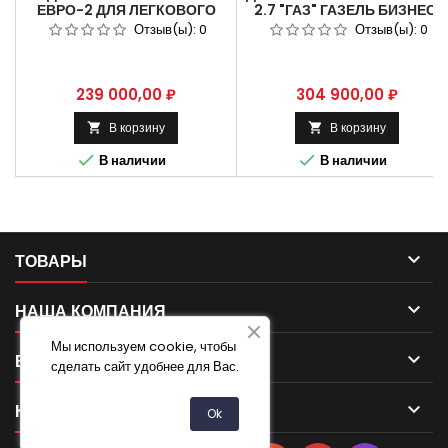
ЕВРО-2 ДЛЯ ЛЕГКОВОГО
2.7 "ГАЗ" ГАЗЕЛЬ БИЗНЕС,
КОММЕРЧЕСКОГО
ГАЗЕЛЬ NEXT ЕВРО-5.
Отзыв(ы):
0
Отзыв(ы):
0
АВТОМОБИЛЯ «УАЗ».
МОЩНОСТЬ 106,8 Л.С
Цена
Цена
239 000,00 ₽
304 900,00 ₽
В корзину
В корзину




В наличии
В наличии

ТОВАРЫ

НАША КОМПАНИЯ
Мы используем cookie, чтобы

ВАША УЧЕТНАЯ ЗАПИСЬ
сделать сайт удобнее для Вас.

КОНТАКТ
Ok