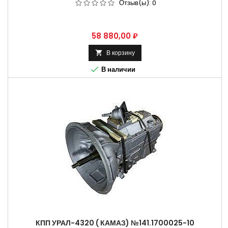
Отзыв(ы):
0
Цена
58 880,00 ₽
В корзину


В наличии
КПП УРАЛ-4320 ( КАМАЗ) №141.1700025-10