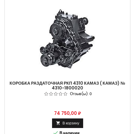
КОРОБКА РАЗДАТОЧНАЯ РКП 4310 КАМАЗ ( КАМАЗ) №
4310-1800020
Отзыв(ы):
0
Цена
74 750,00 ₽
В корзину


В наличии