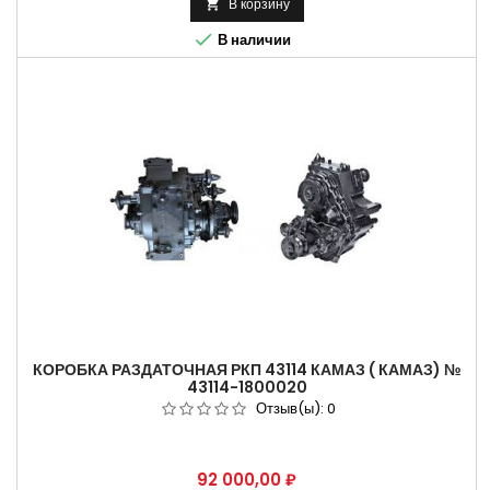
В корзину


В наличии
КОРОБКА РАЗДАТОЧНАЯ РКП 43114 КАМАЗ ( КАМАЗ) №
43114-1800020
Отзыв(ы):
0
Цена
92 000,00 ₽