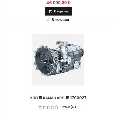
Цена
46 000,00 ₽
В корзину


В наличии
КПП 15 КАМАЗ АРТ. 15.1700027
Отзыв(ы):
0