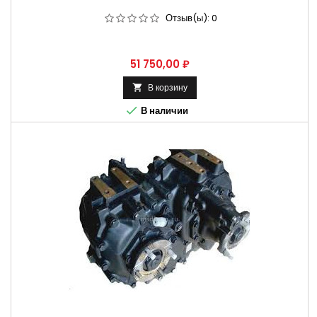
Отзыв(ы):
0
Цена
51 750,00 ₽
В корзину


В наличии