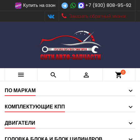
Купить на озон
+7 (930) 808-95-92
Заказать обратный звонок
0



shopping_cart
ПО МАРКАМ
КОМПЛЕКТУЮЩИЕ КПП
ДВИГАТЕЛИ
ГОЛОВКА БЛОКА И БЛОК ЦИЛИНДРОВ