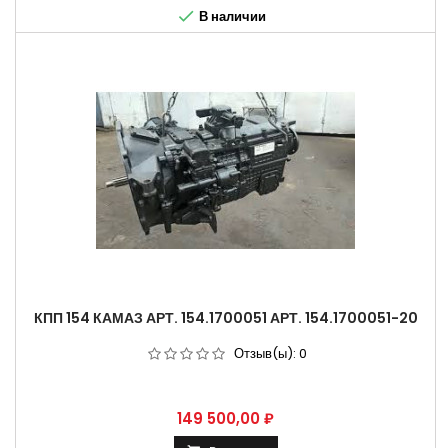

В наличии
КПП 154 КАМАЗ АРТ. 154.1700051 АРТ. 154.1700051-20
Отзыв(ы):
0
Цена
149 500,00 ₽