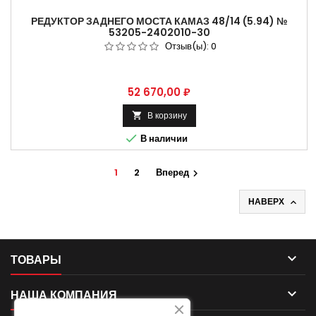
РЕДУКТОР ЗАДНЕГО МОСТА КАМАЗ 48/14 (5.94) №
53205-2402010-30
Отзыв(ы):
0
Цена
52 670,00 ₽
В корзину


В наличии
1
2
Вперед

НАВЕРХ


ТОВАРЫ

НАША КОМПАНИЯ