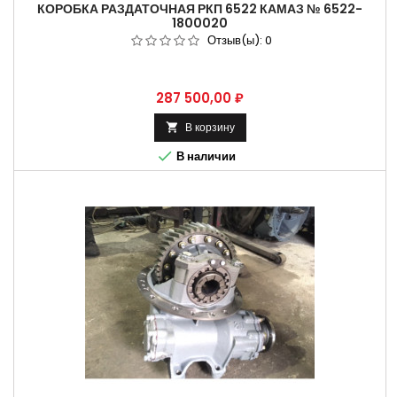
КОРОБКА РАЗДАТОЧНАЯ РКП 6522 КАМАЗ № 6522-
1800020
Отзыв(ы):
0
Цена
287 500,00 ₽
В корзину


В наличии