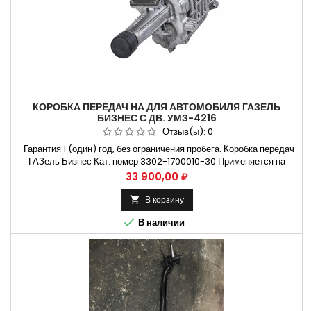
КОРОБКА ПЕРЕДАЧ НА ДЛЯ АВТОМОБИЛЯ ГАЗЕЛЬ
БИЗНЕС С ДВ. УМЗ-4216
Отзыв(ы):
0
Гарантия 1 (один) год, без ограничения пробега. Коробка передач
ГАЗель Бизнес Кат. номер 3302-1700010-30 Применяется на
автомобилях ГАЗ 3302, ГАЗ 2217, ГАЗ 330230, ГАЗ 2705 и
Цена
33 900,00 ₽
модификации. Устанавливается на Автомобиль газель 3302
Совместим с двигателями УМЗ 4216, УМЗ 42164, УМЗ Evotech
В корзину

2.7 Действует расширенная гарантия 1(один) год не требующая...

В наличии