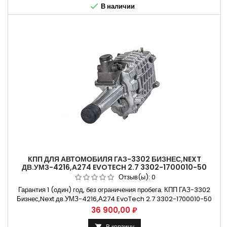

В наличии
КПП ДЛЯ АВТОМОБИЛЯ ГАЗ-3302 БИЗНЕС,NEXT
ДВ.УМЗ-4216,А274 EVOTECH 2.7 3302-1700010-50
Отзыв(ы):
0
Гарантия 1 (один) год, без ограничения пробега. КПП ГАЗ-3302
Бизнес,Next дв.УМЗ-4216,А274 EvoTech 2.7 3302-1700010-50
Применяется на автомобилях Газ-3302 и их модификациях.
Цена
36 900,00 ₽
Устанавливается на Автомобиль газель 3302 Двигатель
УМЗ-4216,А274 EvoTech 2.7 Действует расширенная гарантия
В корзину
