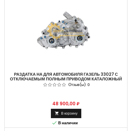
РАЗДАТКА НА ДЛЯ АВТОМОБИЛЯ ГАЗЕЛЬ 33027 С
ОТКЛЮЧАЕМЫМ ПОЛНЫМ ПРИВОДОМ КАТАЛОЖНЫЙ
НОМЕР 33027-1800013-40
Отзыв(ы):
0
Цена
48 900,00 ₽
В корзину


В наличии