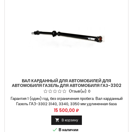
ВАЛ КАРДАННЫЙ ДЛЯ АВТОМОБИЛЕЙ ДЛЯ
АВТОМОБИЛЯ ГАЗЕЛЬ ДЛЯ АВТОМОБИЛЯ ГАЗ-3302
3140, 3340, 3350 ММ УДЛИН.БАЗА
Отзыв(ы):
0
Гарантия 1 (один) год, без ограничения пробега. Вал карданный
Газель ГАЗ-3302 3140, 3340, 3350 мм удлиненная база
Применяется на автомобилях Газ-3302. Газ-33027. Газ-33021. Не
Цена
15 500,00 ₽
требующая установки на СТО. Способы оплаты Безналичный
расчет, оплата банковской картой
В корзину


В наличии