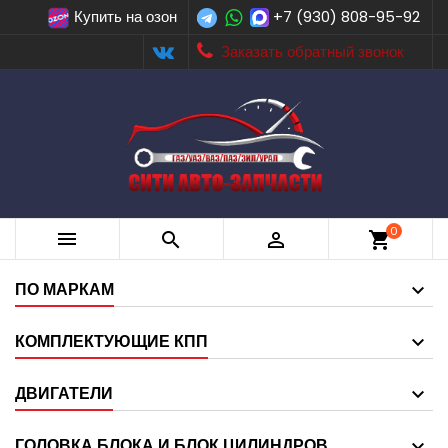
Купить на озон
+7 (930) 808-95-92
Заказать обратный звонок
0



shopping_cart
ПО МАРКАМ
КОМПЛЕКТУЮЩИЕ КПП
ДВИГАТЕЛИ
ГОЛОВКА БЛОКА И БЛОК ЦИЛИНДРОВ