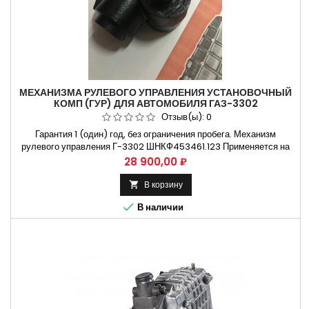
МЕХАНИЗМА РУЛЕВОГО УПРАВЛЕНИЯ УСТАНОВОЧНЫЙ
КОМП (ГУР) ДЛЯ АВТОМОБИЛЯ ГАЗ-3302
ШНКФ453461.123
Отзыв(ы):
0
Гарантия 1 (один) год, без ограничения пробега. Механизм
рулевого управления Г-3302 ШНКФ453461.123 Применяется на
автомобилях газ 3302 , газ 2217 , газель бизнес Не требующая
Цена
28 900,00 ₽
установки на СТО. Способы оплаты Безналичный расчет, оплата
банковской картой Бесплатная доставка:. Москва и Н.Новгород.
В корзину

Владимир и Ульяновск...

В наличии