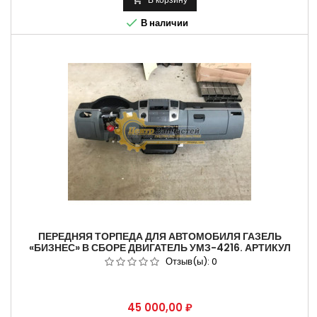
1(один) год не требующая установки коробки передач газель на

В наличии
СТО. В...
ПЕРЕДНЯЯ ТОРПЕДА ДЛЯ АВТОМОБИЛЯ ГАЗЕЛЬ
«БИЗНЕС» В СБОРЕ ДВИГАТЕЛЬ УМЗ-4216. АРТИКУЛ
2705.5325010-330.
Отзыв(ы):
0
Цена
45 000,00 ₽