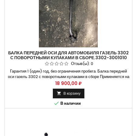
БАЛКА ПЕРЕДНЕЙ ОСИ ДЛЯ АВТОМОБИЛЯ ГАЗЕЛЬ 3302
С ПОВОРОТНЫМИ КУЛАКАМИ В СБОРЕ.3302-3001010
Отзыв(ы):
0
Гарантия 1 (один) год, без ограничения пробега. Балка передней
оси газель 3302 с поворотными кулаками в сборе Применяется на
Газель 3302, Газель бизнес, Способы оплаты Безналичный
Цена
18 900,00 ₽
расчет, оплата банковской картой Бесплатная доставка:. Москва и
Н.Новгород. Владимир и Ульяновск Крупнейший ассортимент...
В корзину


В наличии