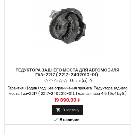
РЕДУКТОРА ЗАДНЕГО МОСТА ДЛЯ АВТОМОБИЛЯ
ГАЗ-2217 ( 2217-2402010-01).
Отзыв(ы):
0
Гарантия 1 (один) год, без ограничения пробега. Редуктора заднего
моста Газ-2217 ( 2217-2402010-01). Главная пара 4.5 (9х41зуб.)
Применяется на автомобилях Газ-3302 и их модификациях.
Цена
19 890,00 ₽
Устанавливается на задний мост автомобиля. Действует
расширенная гарантия 1(один) год не требующая установки
В корзину

редуктора на СТО. В комплект входит: 1) Комплект прокладок....

В наличии