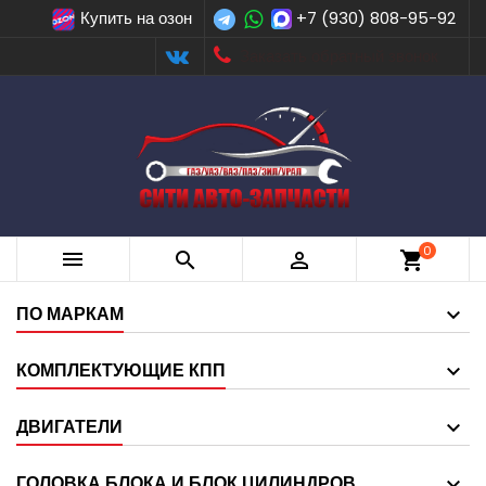
Купить на озон
+7 (930) 808-95-92
Заказать обратный звонок
0



shopping_cart
ПО МАРКАМ
КОМПЛЕКТУЮЩИЕ КПП
ДВИГАТЕЛИ
ГОЛОВКА БЛОКА И БЛОК ЦИЛИНДРОВ