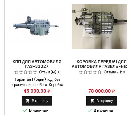
КПП ДЛЯ АВТОМОБИЛЯ
КОРОБКА ПЕРЕДАЧ ДЛЯ
ГАЗ-33027
АВТОМОБИЛЯ ГАЗЕЛЬ-NEX
ПОЛНОПРИВОДНАЯ №
АВТОБУС 330 Н.М ДВ. А275
Отзыв(ы):
0
Отзыв(ы):
0
33027-1700010
ЕВРО 5 Г/Б (НА ТРОСАХ)
Гарантия 1 (один) год, без
№А63R43-1700010
ограничения пробега. Коробка
передач КПП ГАЗ-33027
Цена
Цена
45 000,00 ₽
78 000,00 ₽
полноприводная № 33027-
1700010, 33027-1700010-
В корзину
В корзину


30,33027-1700010-10.


В наличии
В наличии
Применяется на автомобилях
Газ-33027 и их модификациях.
Устанавливается на Автомобиль
газель 3302 Двигатель