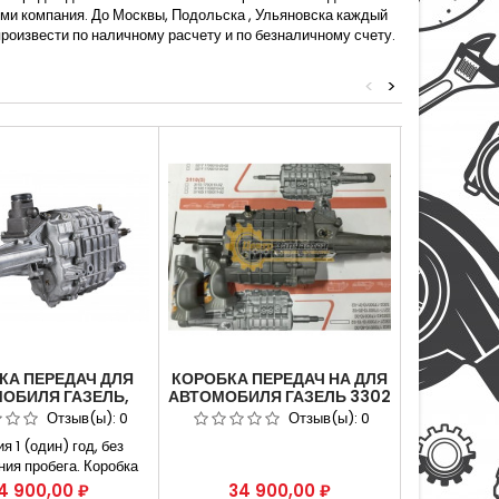
ми компания. До Москвы, Подольска , Ульяновска каждый
произвести по наличному расчету и по безналичному счету.
<
>
КА ПЕРЕДАЧ ДЛЯ
КОРОБКА ПЕРЕДАЧ НА ДЛЯ
КОРОБ
ОБИЛЯ ГАЗЕЛЬ,
АВТОМОБИЛЯ ГАЗЕЛЬ 3302
НОВОГО О
Ь ДВ. ШТАЙЕР №
ДВИГАТЕЛЬ КРАЙСЛЕР
АВТОМО
Отзыв(ы):
0
Отзыв(ы):
0
242-1700010
CHRYSLER
НЕКСТ A
я 1 (один) год, без
ния пробега. Коробка
 Газель, Соболь дв.
ена
Цена
Цен
4 900,00 ₽
34 900,00 ₽
78 