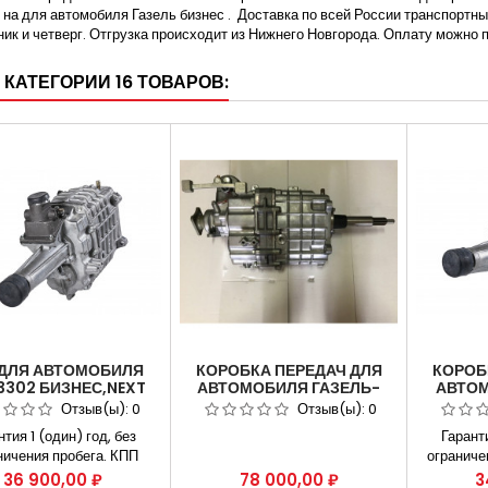
 на для автомобиля Газель бизнес .
Доставка по всей России транспортны
ик и четверг. Отгрузка происходит из Нижнего Новгорода. Оплату можно 
 КАТЕГОРИИ 16 ТОВАРОВ:
 ДЛЯ АВТОМОБИЛЯ
КОРОБКА ПЕРЕДАЧ ДЛЯ
КОРОБ
3302 БИЗНЕС,NEXT
АВТОМОБИЛЯ ГАЗЕЛЬ-
АВТОМ
.УМЗ-4216,А274
NEXT АВТОБУС 330 Н.М ДВ.
СОБОЛ
Отзыв(ы):
0
Отзыв(ы):
0
OTECH 2.7 3302-
А275 ЕВРО 5 Г/Б (НА
330
нтия 1 (один) год, без
Гаранти
1700010-50
ТРОСАХ) №А63R43-
ничения пробега. КПП
ограниче
1700010
-3302 Бизнес,Next
передач
Цена
Цена
Ц
36 900,00 ₽
78 000,00 ₽
3