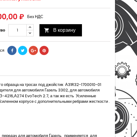
00,00 ₽
Без НДС
В корзину
тво

ся
о образца на тросах под джойстик
А31R32-1700010-01
водителя для автомобиля Газель 3302, для автомобиля
-4216,А274 EvoTech 2.7, а так же есть
Усиленные
 Усиленном корпусе с дополнительными ребрами жесткости .
передач для автомобиля Газель
применяется
для