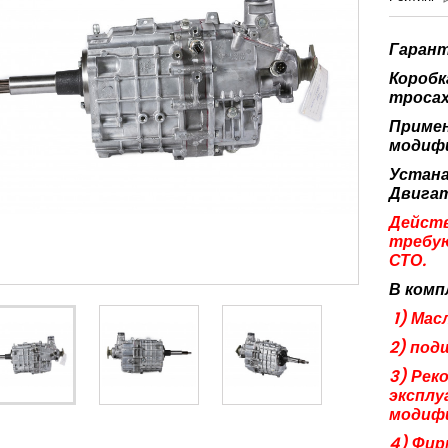
Гарант
Коробк
тросах
Примен
модифи
Устана
Двига
Действ
требую
СТО.
В комп
1) Мас
2) под
3) Рек
эксплу
модиф
4) Фир