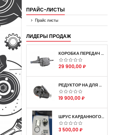
ПРАЙС-ЛИСТЫ
Прайс листы
ЛИДЕРЫ ПРОДАЖ
КОРОБКА ПЕРЕДАЧ НА ДЛЯ АВТОМОБИЛЯ ГАЗЕЛЬ 3302 АРТИКУЛ 3302-1700010 (УСИЛЕННАЯ)
Цена
29 900,00 ₽
РЕДУКТОР НА ДЛЯ АВТОМОБИЛЯ ГАЗЕЛЬ СКОРОСТНОЙ 12Х43 ЗУБ
Цена
19 900,00 ₽
ШРУС КАРДАННОГО ВАЛА СОБОЛЬ ДЛЯ АВТОМОБИЛЯ ГАЗЕЛЬ 4Х4
Цена
3 500,00 ₽