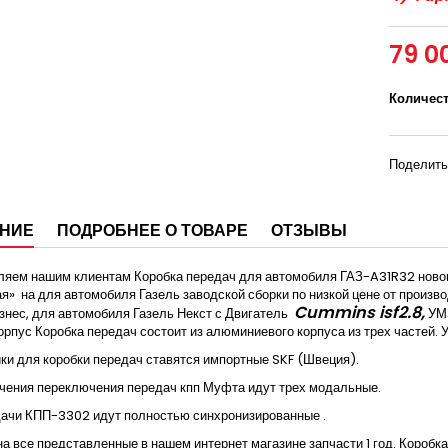
79 0
Количес
Поделить
НИЕ
ПОДРОБНЕЕ О ТОВАРЕ
ОТЗЫВЫ
яем нашим клиентам Коробка передач для автомобиля ГАЗ-A31R32 новог
ая»
на для автомобиля Газель заводской сборки по низкой цене от произ
Cummins
isf
2.8,
знес, для автомобиля Газель Некст
с Двигатель
УМЗ
орпус Коробка передач состоит из алюминиевого корпуса из трех частей.
и для коробки передач ставятся импортные SKF (Швеция).
чения переключения передач кпп Муфта идут трех модальные.
дачи КПП-3302 идут полностью синхронизированные .
на все представленные в нашем интернет магазине запчасти 1 год. Коробка