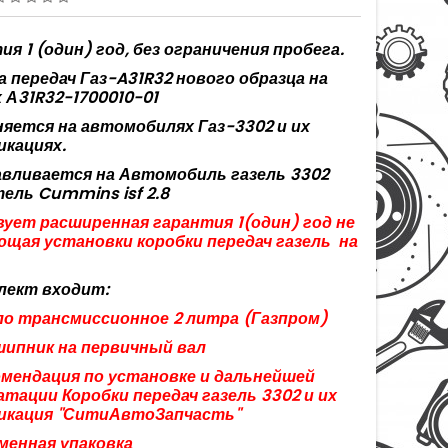
ия 1 (один) год, без ограничения пробега.
а передач Газ-A31R32 нового образца на
 А31R32-1700010-01
яется на автомобилях Газ-3302 и их
кациях.
вливается на Автомобиль газель 3302
тель
Cummins
isf
2.8
ует расширенная гарантия 1(один) год не
щая установки коробки передач газель
на
лект входит:
ло трансмиссионное 2 литра (Газпром)
шипник на первичный вал
омендация по установке и дальнейшей
атации Коробки передач газель 3302 и их
икация "СитиАвтоЗапчасть"
менная упаковка