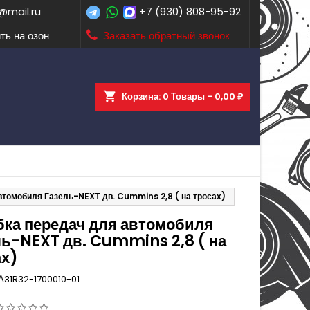
@mail.ru
+7 (930) 808-95-92
ть на озон
Заказать обратный звонок
shopping_cart
Корзина:
0
Товары - 0,00 ₽
втомобиля Газель-NEXT дв. Cummins 2,8 ( на тросах)
бка передач для автомобиля
ль-NEXT дв. Cummins 2,8 ( на
ах)
А31R32-1700010-01