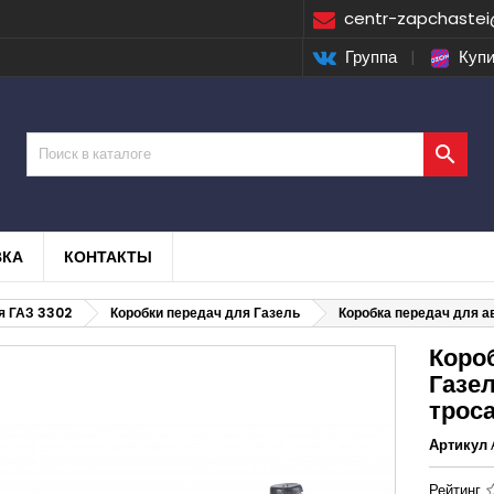
centr-zapchastei
Группа
|
Купи

ВКА
КОНТАКТЫ
я ГАЗ 3302
Коробки передач для Газель
Коробка передач для а
Коро
Газе
трос
Артикул
Рейтинг