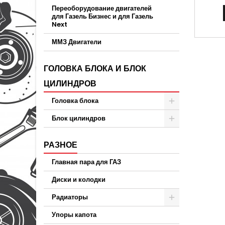
дв.УМЗ-
Переоборудование двигателей
3302-1
для Газель Бизнес и для Газель
на авт
Next
модифик
на Ав
ММЗ Двигатели
Двиг
Evo
расшир
ГОЛОВКА БЛОКА И БЛОК
год н
ЦИЛИНДРОВ
коробки
Головка блока
Блок цилиндров
РАЗНОЕ
Главная пара для ГАЗ
Диски и колодки
Радиаторы
Упоры капота