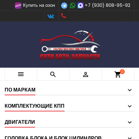
Купить на озон
+7 (930) 808-95-92
Заказать обратный звонок
0



shopping_cart
ПО МАРКАМ
КОМПЛЕКТУЮЩИЕ КПП
ДВИГАТЕЛИ
ГОЛОВКА БЛОКА И БЛОК ЦИЛИНДРОВ