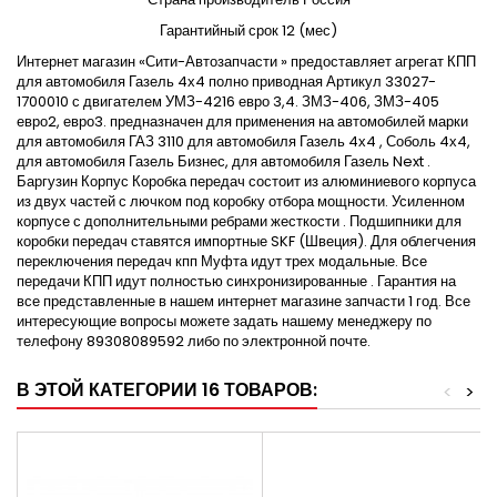
Гарантийный срок 12 (мес)
Интернет магазин «Сити-Автозапчасти » предоставляет агрегат КПП
для автомобиля Газель 4х4 полно приводная Артикул 33027-
1700010 с двигателем УМЗ-4216 евро 3,4. ЗМЗ-406, ЗМЗ-405
евро2, евро3. предназначен для применения на автомобилей марки
для автомобиля ГАЗ 3110 для автомобиля Газель 4х4 , Соболь 4х4,
для автомобиля Газель Бизнес, для автомобиля Газель Next .
Баргузин Корпус Коробка передач состоит из алюминиевого корпуса
из двух частей с лючком под коробку отбора мощности. Усиленном
корпусе с дополнительными ребрами жесткости . Подшипники для
коробки передач ставятся импортные SKF (Швеция). Для облегчения
переключения передач кпп Муфта идут трех модальные. Все
передачи КПП идут полностью синхронизированные . Гарантия на
все представленные в нашем интернет магазине запчасти 1 год. Все
интересующие вопросы можете задать нашему менеджеру по
телефону 89308089592 либо по электронной почте.
В ЭТОЙ КАТЕГОРИИ 16 ТОВАРОВ:
<
>