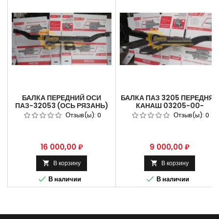
БАЛКА ПЕРЕДНИЙ ОСИ
БАЛКА ПАЗ 3205 ПЕРЕДНЯЯ
ПАЗ-32053 (ОСЬ РЯЗАНЬ)
КАНАШ 03205-00-
32053-3001010.
3001010-001
Отзыв(ы):
0
Отзыв(ы):
0
Цена
Цена
16 000,00 ₽
9 000,00 ₽
В корзину
В корзину




В наличии
В наличии