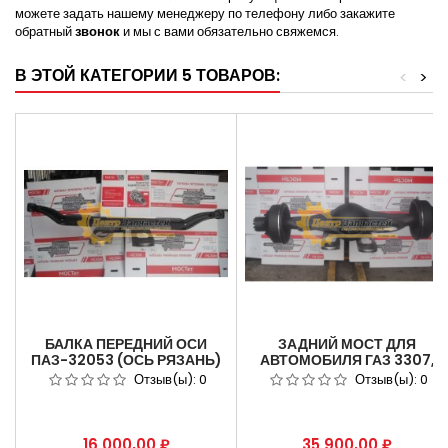
можете задать нашему менеджеру по телефону либо закажите
обратный
звонок
и мы с вами обязательно свяжемся.
В ЭТОЙ КАТЕГОРИИ 5 ТОВАРОВ:
<
>
БАЛКА ПЕРЕДНИЙ ОСИ
ЗАДНИЙ МОСТ ДЛЯ
ПАЗ-32053 (ОСЬ РЯЗАНЬ)
АВТОМОБИЛЯ ГАЗ 3307,
32053-3001010.
ПАЗ 3205 (37 ЗУБЬЕВ) КАТ.
Отзыв(ы):
0
Отзыв(ы):
0
НОМЕР: 33078-2400012
Цена
Цена
16 000,00 ₽
35 900,00 ₽