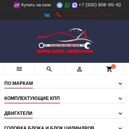
Купить на озон
+7 (930) 808-95-92
Заказать обратный звонок
0



shopping_cart
ПО МАРКАМ
КОМПЛЕКТУЮЩИЕ КПП
ДВИГАТЕЛИ
ГОЛОВКА БЛОКА И БЛОК ЦИЛИНДРОВ