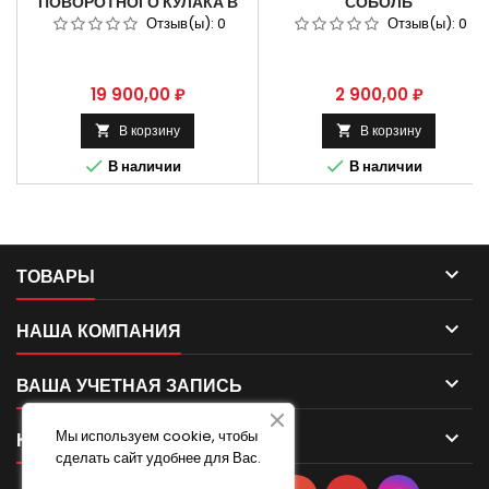
ПОВОРОТНОГО КУЛАКА В
СОБОЛЬ
СБОРЕ ДЛЯ АВТОМОБИЛЯ
ПОЛНОПРИВОДНЫЕ С
Отзыв(ы):
0
Отзыв(ы):
0
СОБОЛЬ 2217 4Х4 АБС
БОЛТАМИ АРТИКУЛ: 23107-
АРТИКУЛ: 22177-2304061
3103013
22177-2304060
Цена
Цена
19 900,00 ₽
2 900,00 ₽
В корзину
В корзину




В наличии
В наличии

ТОВАРЫ

НАША КОМПАНИЯ

ВАША УЧЕТНАЯ ЗАПИСЬ
Мы используем cookie, чтобы

КОНТАКТ
сделать сайт удобнее для Вас.