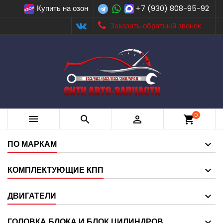
Купить на озон
+7 (930) 808-95-92
Заказать обратный звонок
0



shopping_cart
ПО МАРКАМ
КОМПЛЕКТУЮЩИЕ КПП
ДВИГАТЕЛИ
ГОЛОВКА БЛОКА И БЛОК ЦИЛИНДРОВ