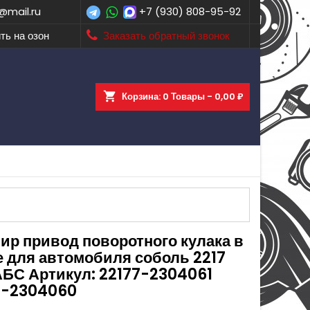
@mail.ru
+7 (930) 808-95-92
ть на озон
Заказать обратный звонок
shopping_cart
Корзина:
0
Товары - 0,00 ₽
ир привод поворотного кулака в
е для автомобиля соболь 2217
АБС Артикул: 22177-2304061
7-2304060