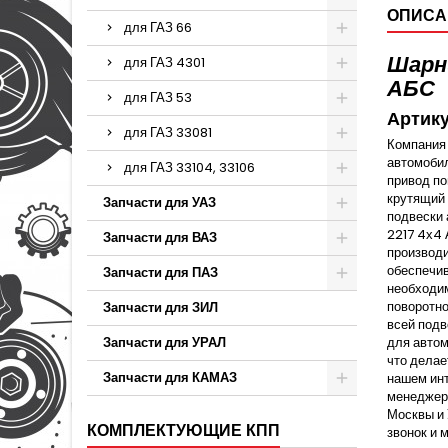
ОПИСА
для ГАЗ 66
Шарни
для ГАЗ 4301
АБС
для ГАЗ 53
Артик
для ГАЗ 33081
Компания 
автомобил
для ГАЗ 33104, 33106
привод по
крутящий 
Запчасти для УАЗ
подвески 
2217 4х4 
Запчасти для ВАЗ
производи
обеспечив
Запчасти для ПАЗ
необходим
поворотно
Запчасти для ЗИЛ
всей подв
Запчасти для УРАЛ
для автом
что делае
Запчасти для КАМАЗ
нашем инт
менеджер 
Москвы и 
КОМПЛЕКТУЮЩИЕ КПП
звонок и 