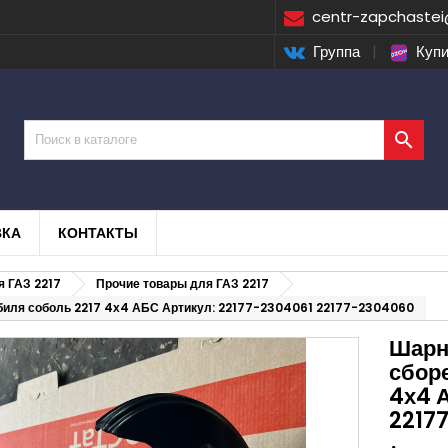
centr-zapchastei
Группа
|
Купи

ВКА
КОНТАКТЫ
я ГАЗ 2217
Прочие товары для ГАЗ 2217
обиля соболь 2217 4х4 АБС Артикул: 22177-2304061 22177-2304060
Шарн
сбор
4х4 
2217