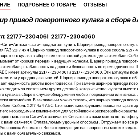
НИЕ
ПОДРОБНЕЕ О ТОВАРЕ
ОТЗЫВЫ
р привод поворотного кулака в сборе д
ул: 22177-2304061 22177-2304060
«Сити-Автозапчасти» предлагает купить Шарнир привод поворотного кул
я ГАЗ 2217 4х4 Шарнир привод поворотного кулака в сборе соболь 221
воротного кулака в сборе является важной деталью для автомобиля Собо
момент от коробки передач к ведущим колесам. Шарнир привода поворотн
автомобиля, стабильность на дороге и безопасность во время движения. 
АБС имеет артикулы 22177-2304061 и 22177-2304060. Эти артикулы помо
теля или у продавца запчастей. Шарнир привода поворотного кулака в сбо
ает надежность работы всей подвески. При замене шарнира привода пово
о следить за состоянием других деталей, которые используются вместе 
го кулака в сборе в случае обнаружения любых повреждений или износа.
ески автомобиля. В заключении можно сказать, что шарнир привода пово
обиля Соболь 2217 4х4 АБС. Его правильное функционирование гарантир
т его необходимым компонентом для устойчивой и бесперебойной работы п
ернет магазине Сити-Автозапчасти. Связаться с нами можно по телефону
с вами свяжется. Оплата любым удобным способом . Отгружаем во все р
Ульяновска бесплатно. Все интересующие вас вопросы вы можете задат
мы с вами обязательно свяжемся.