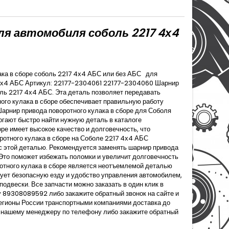
ля автомобиля соболь 2217 4х4
ака в сборе соболь 2217 4х4 АБС или без АБС для
7 4х4 АБС Артикул: 22177-2304061 22177-2304060 Шарнир
ль 2217 4х4 АБС. Эта деталь позволяет передавать
ого кулака в сборе обеспечивает правильную работу
Шарнир привода поворотного кулака в сборе для Соболя
гают быстро найти нужную деталь в каталоге
ре имеет высокое качество и долговечность, что
ротного кулака в сборе на Соболе 2217 4х4 АБС
с этой деталью. Рекомендуется заменять шарнир привода
 Это поможет избежать поломки и увеличит долговечность
ротного кулака в сборе является неотъемлемой деталью
ует безопасную езду и удобство управления автомобилем,
одвески. Все запчасти можно заказать в один клик в
 89308089592 либо закажите обратный звонок на сайте и
егионы России транспортными компаниями доставка до
ь нашему менеджеру по телефону либо закажите обратный