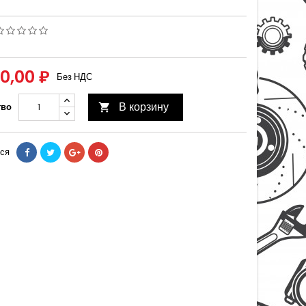
00,00 ₽
Без НДС
В корзину
тво

ся