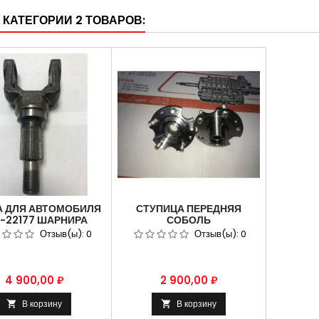
 КАТЕГОРИИ 2 ТОВАРОВ:
А ДЛЯ АВТОМОБИЛЯ
СТУПИЦА ПЕРЕДНЯЯ
-22177 ШАРНИРА
СОБОЛЬ
АКА ПОВОРОТНОГО
ПОЛНОПРИВОДНЫЕ С
Отзыв(ы):
0
Отзыв(ы):
0
АРУЖНАЯ (4Х4)
БОЛТАМИ АРТИКУЛ: 23107-
3103013
Цена
Цена
4 900,00 ₽
2 900,00 ₽
В корзину
В корзину

