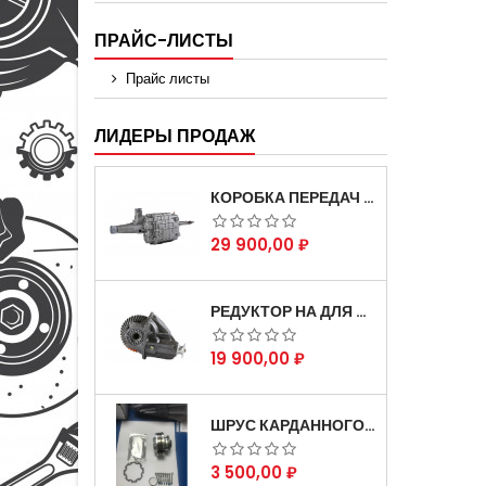
ПРАЙС-ЛИСТЫ
Прайс листы
ЛИДЕРЫ ПРОДАЖ
КОРОБКА ПЕРЕДАЧ НА ДЛЯ АВТОМОБИЛЯ ГАЗЕЛЬ 3302 АРТИКУЛ 3302-1700010 (УСИЛЕННАЯ)
Цена
29 900,00 ₽
РЕДУКТОР НА ДЛЯ АВТОМОБИЛЯ ГАЗЕЛЬ СКОРОСТНОЙ 12Х43 ЗУБ
Цена
19 900,00 ₽
ШРУС КАРДАННОГО ВАЛА СОБОЛЬ ДЛЯ АВТОМОБИЛЯ ГАЗЕЛЬ 4Х4
Цена
3 500,00 ₽