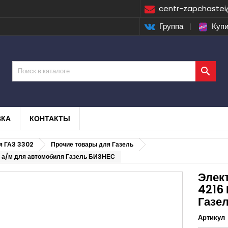
centr-zapchastei
Группа
|
Купи

ВКА
КОНТАКТЫ
я ГАЗ 3302
Прочие товары для Газель
я а/м для автомобиля Газель БИЗНЕС
Элект
4216
Газе
Артикул