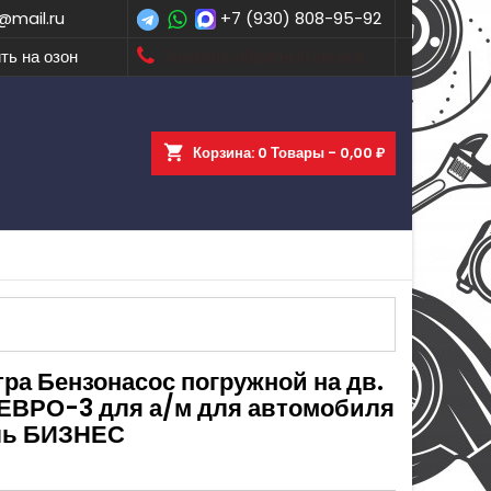
@mail.ru
+7 (930) 808-95-92
ть на озон
Заказать обратный звонок
shopping_cart
Корзина:
0
Товары - 0,00 ₽
ра Бензонасос погружной на дв.
 ЕВРО-3 для а/м для автомобиля
ль БИЗНЕС