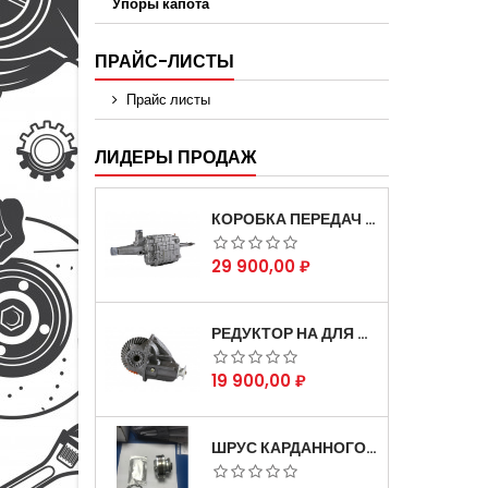
Упоры капота
ПРАЙС-ЛИСТЫ
Прайс листы
ЛИДЕРЫ ПРОДАЖ
КОРОБКА ПЕРЕДАЧ НА ДЛЯ АВТОМОБИЛЯ ГАЗЕЛЬ 3302 АРТИКУЛ 3302-1700010 (УСИЛЕННАЯ)
Цена
29 900,00 ₽
РЕДУКТОР НА ДЛЯ АВТОМОБИЛЯ ГАЗЕЛЬ СКОРОСТНОЙ 12Х43 ЗУБ
Цена
19 900,00 ₽
ШРУС КАРДАННОГО ВАЛА СОБОЛЬ ДЛЯ АВТОМОБИЛЯ ГАЗЕЛЬ 4Х4