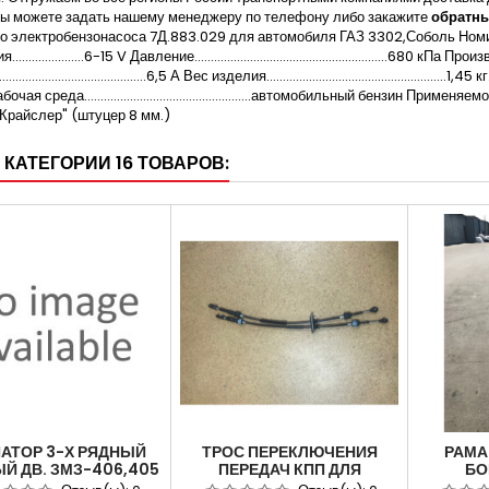
вы можете задать нашему менеджеру по телефону либо закажите
обратны
 электробензонасоса 7Д.883.029 для автомобиля ГАЗ 3302,Соболь Номинальное н
..................6-15 V Давление...........................................................680 кПа Про
.............................................6,5 А Вес изделия.......................................
чая среда...................................................автомобильный бензин 
Крайслер" (штуцер 8 мм.)
 КАТЕГОРИИ 16 ТОВАРОВ:
АТОР 3-Х РЯДНЫЙ
ТРОС ПЕРЕКЛЮЧЕНИЯ
РАМА
Й ДВ. ЗМЗ-406,405
ПЕРЕДАЧ КПП ДЛЯ
БО
) ДЛЯ АВТОМОБИЛЯ
АВТОМОБИЛЯ ГАЗЕЛЬ-
АВТО