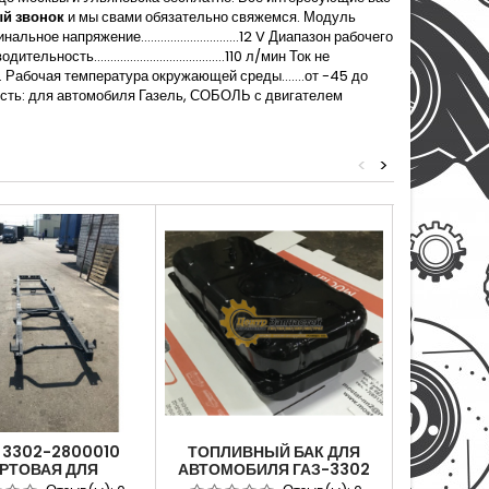
й звонок
и мы свами обязательно свяжемся. Модуль
апряжение..............................12 V Диапазон рабочего
изводительность........................................110 л/мин Ток не
................1,45 кг. Рабочая температура окружающей среды.......от -45 до
Применяемость: для автомобиля Газель, СОБОЛЬ с двигателем
<
>
 3302-2800010
ТОПЛИВНЫЙ БАК ДЛЯ
КАРТЕР 
РТОВАЯ ДЛЯ
АВТОМОБИЛЯ ГАЗ-3302
АВТОМОБ
МОБИЛЯ ГАЗЕЛЬ
70Л. ДЛЯ АВТОМОБИЛЯ
ДЛЯ ДВ.