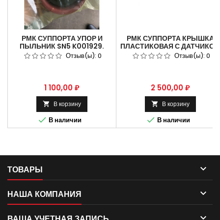
РМК СУППОРТА УПОР И
РМК СУППОРТА КРЫШКА
ПЫЛЬНИК SN5 K001929.
ПЛАСТИКОВАЯ С ДАТЧИКО
SN5.
Отзыв(ы):
0
Отзыв(ы):
0
Цена
Цена
1 100,00 ₽
2 500,00 ₽
В корзину
В корзину




В наличии
В наличии

ТОВАРЫ

НАША КОМПАНИЯ

ВАША УЧЕТНАЯ ЗАПИСЬ