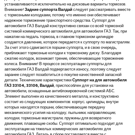
устанавливаются исключительно на дисковые варианты тормозов.
Внимание!
Задние суппорта Валдай
следует рассматривать вместе
с тормозными колодками, потому что именно они обеспечивают
надежное торможение транспортного средства. Суппорт для
автомобиля ГАЗ Валдай конструктивно связан со всей тормозной
системой коммерческого автомобиля для автомобиля ГАЗ. Так, при
нажатии на педаль тормоза, в главном тормозном цилиндре
создается давление, которое передается к суппорту по магистралям.
За счет этого сдвигаются поршни суппорта, и в свою очередь,
приближают тормозные колодки к тормозному диску. Благодаря
сжатию колодок, возникает трение, обеспечивающее торможение
колеса. Внимание! В процессе эксплуатации суппорты для
автомобиля ГАЗ Валдай подвергаются износу, поэтому следует
заранее следует позаботиться о покупке качественной запасной
детали. Технические характеристики
Суппорт на для автомобиля
ГАЗ 33104, 33106, Валдай
, приспособлен для установки на
автомобили, оснащенные антиблокировочной системой АБС.
Элемент выполнен из качественного металла, и конструктивно
состоит из следующих компонентов: корпус; цилиндры, внутри
которых находятся поршни, обеспечивающие передачу
механического усилия на колодку; пыльники; направляющие;
колодки; тормозные магистрали; пружины для возвратного
движения; плавающие скобы. Суппорт оптимально подходит для
эксплуатации на тяжелых коммерческих автомобилях для
автомобиля ГАЗ. Деталь в сборе поставляется вместе с