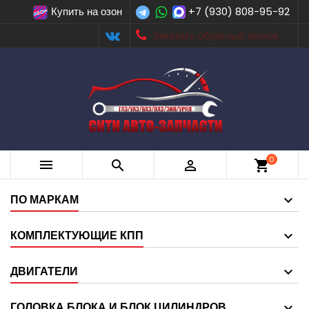
Купить на озон
+7 (930) 808-95-92
Заказать обратный звонок
0



shopping_cart
ПО МАРКАМ
КОМПЛЕКТУЮЩИЕ КПП
ДВИГАТЕЛИ
ГОЛОВКА БЛОКА И БЛОК ЦИЛИНДРОВ