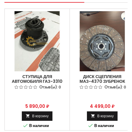
СТУПИЦА ДЛЯ
ДИСК СЦЕПЛЕНИЯ
АВТОМОБИЛЯ ГАЗ-3310
МАЗ-4370 ЗУБРЕНОК
ВАЛДАЙ В СБОРЕ С
ВЕДОМЫЙ SACHS
Отзыв(ы):
0
Отзыв(ы):
0
ПОДШИПНИКОМ. АРТИКУЛ
1878001501
33104-3104004.
Цена
Цена
5 890,00 ₽
4 499,00 ₽
В корзину
В корзину




В наличии
В наличии