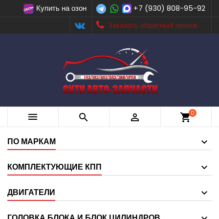
Купить на озон
+7 (930) 808-95-92
Заказать обратный звонок
0



shopping_cart
ПО МАРКАМ
КОМПЛЕКТУЮЩИЕ КПП
ДВИГАТЕЛИ
ГОЛОВКА БЛОКА И БЛОК ЦИЛИНДРОВ