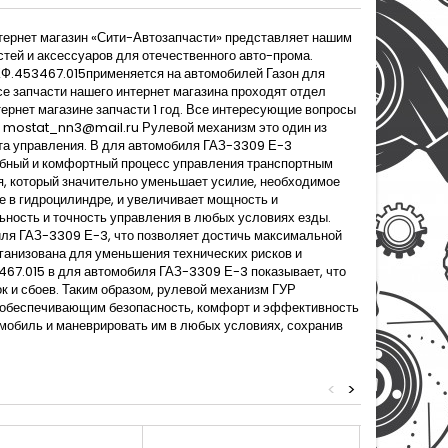
ернет магазин «Сити-Автозапчасти» представляет нашим
тей и аксессуаров для отечественного авто-прома.
Ф.453467.015применяется на автомобилей Газон для
 запчасти нашего интернет магазина проходят отдел
ернет магазине запчасти 1 год. Все интересующие вопросы
 mostat_nn3@mail.ru Рулевой механизм это один из
ота управления. В для автомобиля ГАЗ-3309 Е-3
обный и комфортный процесс управления транспортным
, который значительно уменьшает усилие, необходимое
е в гидроцилиндре, и увеличивает мощность и
ьность и точность управления в любых условиях езды.
ля ГАЗ-3309 Е-3, что позволяет достичь максимальной
ганизована для уменьшения технических рисков и
67.015 в для автомобиля ГАЗ-3309 Е-3 показывает, что
 и сбоев. Таким образом, рулевой механизм ГУР
обеспечивающим безопасность, комфорт и эффективность
мобиль и маневрировать им в любых условиях, сохранив
<
>