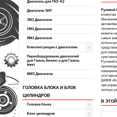
Двигатель для ГАЗ-52
Рулевой 
Двигатели ЗИЛ
клиентам 
Механизм
ЗМЗ Двигатели
автомобил
техническ
УМЗ Двигатели
можете з
ЯМЗ Двигатели
самых важ
использу
Комплектующие к двигателям
средством
для повор
Переоборудование двигателей
чувствите
для Газель Бизнес и для Газель
Рулевой 
Next
производи
повышения
ММЗ Двигатели
этот меха
ШНКФ.453
при управ
ГОЛОВКА БЛОКА И БЛОК
полную ув
ЦИЛИНДРОВ
В ЭТОЙ
Головка блока
Блок цилиндров