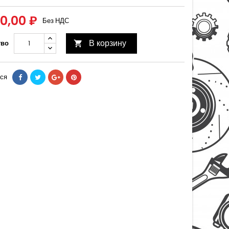
00,00 ₽
Без НДС
В корзину
тво

ся