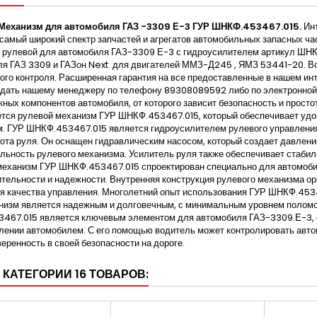
Механизм для автомобиля ГАЗ -3309 Е-3 ГУР ШНКФ.453467.015.
Инт
самый широкий спектр запчастей и агрегатов автомобильных запасных час
 рулевой для автомобиля ГАЗ-3309 Е-3 с гидроусилителем артикул ШНК
я ГАЗ 3309 и ГАЗон Next для двигателей ММЗ-Д245 , ЯМЗ 53441-20. Все
ого контроля. Расширенная гарантия на все предоставленные в нашем инт
адать нашему менеджеру по телефону 89308089592 либо по электронной
ных компонентов автомобиля, от которого зависит безопасность и прост
ется рулевой механизм ГУР ШНКФ.453467.015, который обеспечивает уд
. ГУР ШНКФ.453467.015 является гидроусилителем рулевого управления
ота руля. Он оснащен гидравлическим насосом, который создает давлени
льность рулевого механизма. Усилитель руля также обеспечивает стабил
механизм ГУР ШНКФ.453467.015 спроектирован специально для автомоби
тельности и надежности. Внутренняя конструкция рулевого механизма ор
 качества управления. Многолетний опыт использования ГУР ШНКФ.4534
низм является надежным и долговечным, с минимальным уровнем поломок
467.015 является ключевым элементом для автомобиля ГАЗ-3309 Е-3, 
лении автомобилем. С его помощью водитель может контролировать авто
еренность в своей безопасности на дороге.
 КАТЕГОРИИ 16 ТОВАРОВ: