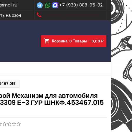
@mail.ru
+7 (930) 808-95-92
ть на озон
Заказать обратный звонок
shopping_cart
Корзина:
0
Товары - 0,00 ₽
3467.015
вой Механизм для автомобиля
-3309 Е-3 ГУР ШНКФ.453467.015