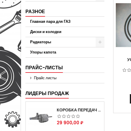
РАЗНОЕ
Главная пара для ГАЗ
Диски и колодки
Радиаторы
Упоры капота
У
ПРАЙС-ЛИСТЫ
ГИДР
ГУР Д
Прайс листы
3309
ЛИДЕРЫ ПРОДАЖ
КОРОБКА ПЕРЕДАЧ НА ДЛЯ АВТОМОБИЛЯ ГАЗЕЛЬ 3302 АРТИКУЛ 3302-1700010 (УСИЛЕННАЯ)
Цена
29 900,00 ₽