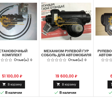
СТАНОВОЧНЫЙ
МЕХАНИЗМ РУЛЕВОЙ ГУР
РУЛЕВО
КОМПЛЕКТ
СОБОЛЬ ДЛЯ АВТОМОБИЛЯ
АВТОМО
ОУСИЛИТЕЛЯ РУЛЯ
ГАЗ 2217 ШНКФ453461.123
Отзыв(ы):
0
Отзыв(ы):
0
ЛЯ АВТОМОБИЛЯ ГАЗ
 ШНКФ.453467.015
Цена
Цена
51 100,00 ₽
19 600,00 ₽
В корзину
В корзину




В наличии
В наличии