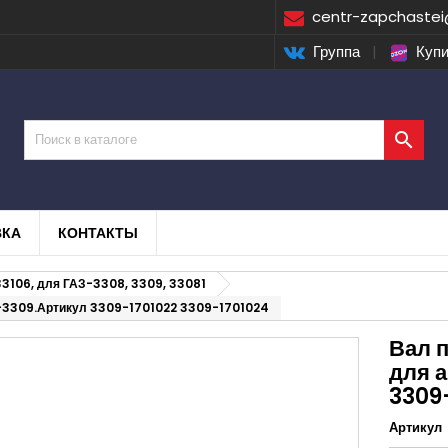
centr-zapchastei
Группа
|
Купи

ВКА
КОНТАКТЫ
33106, для ГАЗ-3308, 3309, 33081
З-3309.Артикул 3309-1701022 3309-1701024
Вал п
для 
3309
Артикул