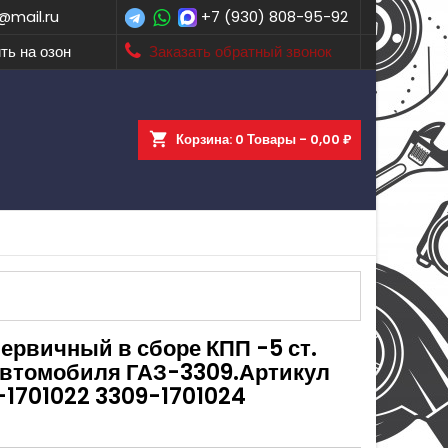
@mail.ru
+7 (930) 808-95-92
ть на озон
Заказать обратный звонок
shopping_cart
Корзина:
0
Товары - 0,00 ₽
ервичный в сборе КПП -5 ст.
автомобиля ГАЗ-3309.Артикул
-1701022 3309-1701024