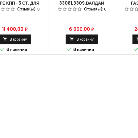
Е КПП -5 СТ. ДЛЯ
33081,3309,ВАЛДАЙ
ГА
МОБИЛЯ ГАЗ-3309.
АРТИКУЛ 33104-1701105.
ВТОР
Отзыв(ы):
0
Отзыв(ы):
0
ВАЛДАЙ (ДЛЯ
АРТИКУ
ТОМОБИЛЯ ГАЗ)
КУЛ 3309-1701050.
Цена
Цена
Ц
11 400,00 ₽
6 000,00 ₽
2
В корзину
В корзину




В наличии
В наличии