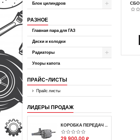
СБОР
Блок цилиндров
АВТО
АВ
РАЗНОЕ
АРТИ
Главная пара для ГАЗ
Диски и колодки
Радиаторы
Упоры капота
ПРАЙС-ЛИСТЫ
Прайс листы
ЛИДЕРЫ ПРОДАЖ
КОРОБКА ПЕРЕДАЧ НА ДЛЯ АВТОМОБИЛЯ ГАЗЕЛЬ 3302 АРТИКУЛ 3302-1700010 (УСИЛЕННАЯ)
Цена
29 900,00 ₽