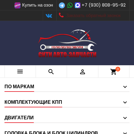
Купить на озон
+7 (930) 808-95-92
Заказать обратный звонок
0



shopping_cart
ПО МАРКАМ
КОМПЛЕКТУЮЩИЕ КПП
ДВИГАТЕЛИ
ГОЛОВКА БЛОКА И БЛОК ЦИЛИНДРОВ