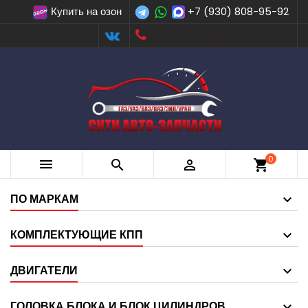
Купить на озон
+7 (930) 808-95-92
Заказать обратный звонок
0



shopping_cart
ПО МАРКАМ
КОМПЛЕКТУЮЩИЕ КПП
ДВИГАТЕЛИ
ГОЛОВКА БЛОКА И БЛОК ЦИЛИНДРОВ