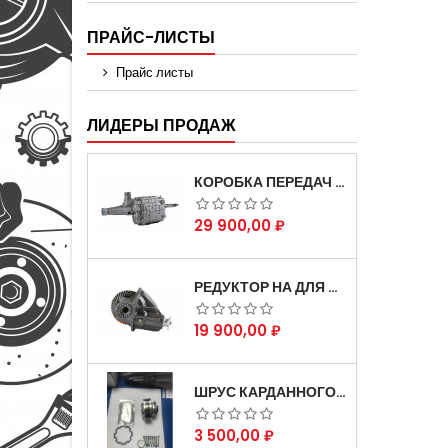
ПРАЙС-ЛИСТЫ
Прайс листы
ЛИДЕРЫ ПРОДАЖ
КОРОБКА ПЕРЕДАЧ НА ДЛЯ АВТОМОБИЛЯ ГАЗЕЛЬ 3302 АРТИКУЛ 3302-1700010 (УСИЛЕННАЯ)
Цена
29 900,00 ₽
РЕДУКТОР НА ДЛЯ АВТОМОБИЛЯ ГАЗЕЛЬ СКОРОСТНОЙ 12Х43 ЗУБ
Цена
19 900,00 ₽
ШРУС КАРДАННОГО ВАЛА СОБОЛЬ ДЛЯ АВТОМОБИЛЯ ГАЗЕЛЬ 4Х4
Цена
3 500,00 ₽