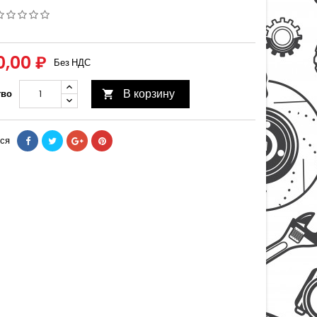
0,00 ₽
Без НДС
В корзину
тво

ся