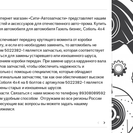
Интернет магазин «Сити-Автозапчасти» представляет нашим
стей и аксессуаров для отечественного авто-прома. Купить
ля автомобиля для автомобиля Газель бизнес, Соболь 4х4
спечивает передачу крутящего момента от коробки
у, и если его необходимо заменить, то автомобиль не
ом 5022382-1 является запчастью, которая соответствует
ться для замены устаревшего или изношенного шруса,
ением коробки передач. При замене шруса карданного вала
ов запчастей, чтобы обеспечить надежность и
только с помощью специалистов, которые обладают
игинальным запчастям, так как они обеспечивают высокое
Соболя 4х4 на 6 болтов с артикулом 5022382-1 является
мены старых и изношенных шрусов.
пчасти. Связаться с нами можно по телефону 89308089592
ым удобным способом . Отгружаем во все регионы России
ересующие вас вопросы вы можете задать нашему
вяжемся.
<
>