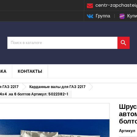
centr-zapchastei
Группа
|
Купи

ВКА
КОНТАКТЫ
я ГАЗ 2217
Карданные валы для ГАЗ 2217
4х4 .на 6 болтов Артикул: 5022382-1
Шрус
автом
болт
Артикул