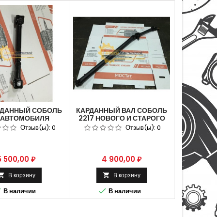
РДАННЫЙ СОБОЛЬ
КАРДАННЫЙ ВАЛ СОБОЛЬ
КАРДАНН
 АВТОМОБИЛЯ
2217 НОВОГО И СТАРОГО
ДЛЯ 
7 ПОЛНЫЙ ПРИВОД
ОБРАЗЦА С ПОДВЕСНЫМ
ГАЗ-221
Отзыв(ы):
0
Отзыв(ы):
0
МЕЖУТОЧНЫЙ
2217-2200010-02
БАЗА 221
Цена
Цена
Це
5 500,00 ₽
4 900,00 ₽
4 
В корзину
В корзину






В наличии
В наличии
В