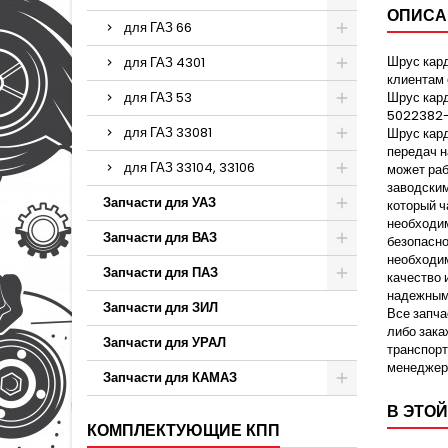
ОПИСА
для ГАЗ 66
Шрус кард
для ГАЗ 4301
клиентам 
для ГАЗ 53
Шрус кард
5022382-
для ГАЗ 33081
Шрус кард
передач н
для ГАЗ 33104, 33106
может раб
заводским
Запчасти для УАЗ
который ч
необходим
Запчасти для ВАЗ
безопасно
необходим
Запчасти для ПАЗ
качество 
надежным 
Запчасти для ЗИЛ
Все запча
либо зака
Запчасти для УРАЛ
транспорт
менеджеру
Запчасти для КАМАЗ
В ЭТОЙ
КОМПЛЕКТУЮЩИЕ КПП