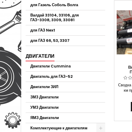
для Газель Соболь Волга
Валдай 33104, 33106, для
ГАЗ-3308, 3309, 33081
для ГАЗ Next
для ГАЗ 66, 53, 3307
ДВИГАТЕЛИ
Двигатели Cummins
В
Двигатель для ГАЗ-52
А
22177
Сводка 
Двигатели ЗИЛ
км п
автом
ЗМЗ Двигатели
собо
50223
УМЗ Двигатели
Безна
банков
ЯМЗ Двигатели
доставк
Вла
Комплектующие к двигателям