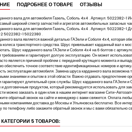
НИЕ
ПОДРОБНЕЕ О ТОВАРЕ
ОТЗЫВЫ
анного вала для автомобиля Газель, Соболь 4х4 . Артикул: 5022382-1 
самый широкий спектр запчастей и агрегатов автомобильных запасных ча
анного вала для автомобиля Газель, Соболь 4х4 . Артикул: 5022382-1 Д
2 5022382-1 5022380 .
анного вала является важной деталью ГАЗели и Соболя 4х4, которая обе
а колеса транспортного средства. Шрус привязывает карданный вал к мост
отать. Шрус карданного вала ГАЗели и Соболя 4х4 на 6 болтов с артикул
 требованиям и гарантирует долгую эксплуатацию. Он может использова
асто является причиной проблем с передачей крутящего момента и выпад
о обеспечить точное соответствие идентификационных номеров и артикул
сть эксплуатации автомобиля. Замена шруса карданного вала возможна 
ыми знаниями и опытом в этой области. Важно отдавать предпочтение ор
и гарантируют длительный срок службы. Шрус карданного вала ГАЗели и 
и долговечным продуктом, который рекомендуется использовать для за
сти можно заказать в один клик в нашем интернет магазине Сити-Автоза
жите обратный звонок на сайте и менеджер с вами свяжется. Оплата люб
ными компаниями доставка до Москвы и Ульяновска бесплатно. Все инт
 по телефону либо закажите обратный звонок и мы с вами обязательно с
 КАТЕГОРИИ 5 ТОВАРОВ: