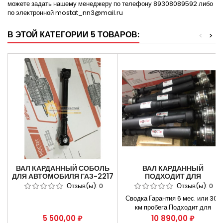
можете задать нашему менеджеру по телефону 89308089592 либо
по электронной mostat_nn3@mail.ru
В ЭТОЙ КАТЕГОРИИ 5 ТОВАРОВ:
<
>
ВАЛ КАРДАННЫЙ СОБОЛЬ
ВАЛ КАРДАННЫЙ
ДЛЯ АВТОМОБИЛЯ ГАЗ-2217
ПОДХОДИТ ДЛЯ
ПОЛНЫЙ ПРИВОД
АВТОМОБИЛЕЙ Г-
Отзыв(ы):
0
Отзыв(ы):
0
ПРОМЕЖУТОЧНЫЙ
22177,23107 ЗАДНИЙ ПОД
Сводка Гарантия 6 мес. или 30т
ШРУС 776ММ.
км пробега Подходит для
автомобилей Газель Некст,
Цена
Цена
5 500,00 ₽
10 890,00 ₽