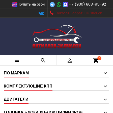
Купить на озон
+7 (930) 808-95-92
Заказать обратный звонок
0



shopping_cart
ПО МАРКАМ
КОМПЛЕКТУЮЩИЕ КПП
ДВИГАТЕЛИ
ГОЛОВКА БЛОКА И БЛОК ЦИЛИНДРОВ