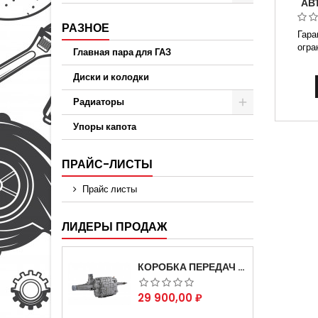
АВ
АВТОМ
АВТО
РАЗНОЕ
Гара
314
огра
Главная пара для ГАЗ
карда
31
Диски и колодки
удлине
на а
Радиаторы
Газ-
требую
Упоры капота
Способ
расче
ПРАЙС-ЛИСТЫ
Прайс листы
ЛИДЕРЫ ПРОДАЖ
КОРОБКА ПЕРЕДАЧ НА ДЛЯ АВТОМОБИЛЯ ГАЗЕЛЬ 3302 АРТИКУЛ 3302-1700010 (УСИЛЕННАЯ)
Цена
29 900,00 ₽