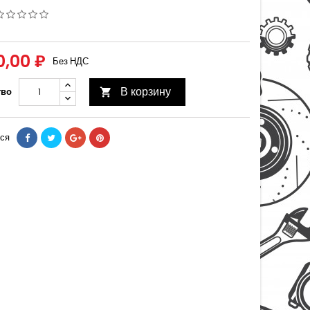
0,00 ₽
Без НДС
В корзину
тво

ся