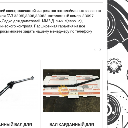
ий спектр запчастей и агрегатов автомобильных запасных
биля ГАЗ 33081,3308,33083. каталожный номер 33097-
ь,Садко для двигателей ММЗ Д-245.7(евро-2) ,
ического контроля. Расширенная гарантия на все
опросы можете задать нашему менеджеру по телефону
<
>
АННЫЙ ВАЛ ДЛЯ
ВАЛ КАРДАННЫЙ ДЛЯ
ВАЛ КА