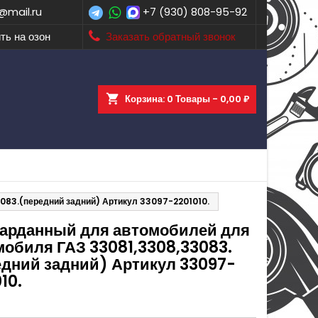
@mail.ru
+7 (930) 808-95-92
ть на озон
Заказать обратный звонок
shopping_cart
Корзина:
0
Товары - 0,00 ₽
083.(передний задний) Артикул 33097-2201010.
карданный для автомобилей для
мобиля ГАЗ 33081,3308,33083.
едний задний) Артикул 33097-
10.