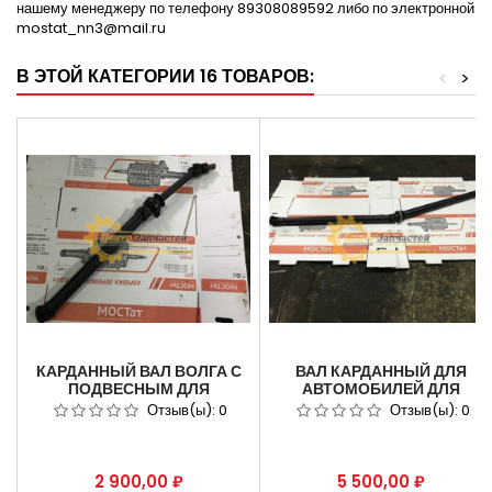
нашему менеджеру по телефону 89308089592 либо по электронной
mostat_nn3@mail.ru
В ЭТОЙ КАТЕГОРИИ 16 ТОВАРОВ:
<
>
КАРДАННЫЙ ВАЛ ВОЛГА С
ВАЛ КАРДАННЫЙ ДЛЯ
ПОДВЕСНЫМ ДЛЯ
АВТОМОБИЛЕЙ ДЛЯ
АВТОМОБИЛЯ ГАЗ 3110,
АВТОМОБИЛЯ ГАЗ 2217
Отзыв(ы):
0
Отзыв(ы):
0
31105.
БИЗНЕС 2217-2200010-02.
Цена
Цена
2 900,00 ₽
5 500,00 ₽