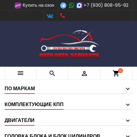
Купить на озон
+7 (930) 808-95-92
Заказать обратный звонок
0



shopping_cart
ПО МАРКАМ
КОМПЛЕКТУЮЩИЕ КПП
ДВИГАТЕЛИ
ГОЛОВКА БЛОКА И БЛОК ЦИЛИНДРОВ