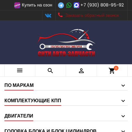
Купить на озон
+7 (930) 808-95-92
Заказать обратный звонок
0



shopping_cart
ПО МАРКАМ
КОМПЛЕКТУЮЩИЕ КПП
ДВИГАТЕЛИ
ГОЛОВКА БЛОКА И БЛОК ЦИЛИНДРОВ