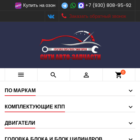
Купить на озон
+7 (930) 808-95-92
Заказать обратный звонок
0



shopping_cart
ПО МАРКАМ
КОМПЛЕКТУЮЩИЕ КПП
ДВИГАТЕЛИ
ГОЛОВКА БЛОКА И БЛОК ЦИЛИНДРОВ