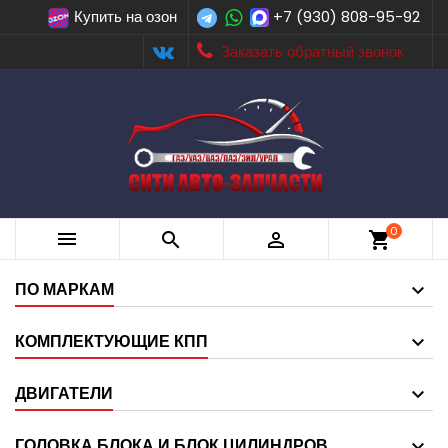
Купить на озон
+7 (930) 808-95-92
Заказать обратный звонок
0



shopping_cart
ПО МАРКАМ
КОМПЛЕКТУЮЩИЕ КПП
ДВИГАТЕЛИ
ГОЛОВКА БЛОКА И БЛОК ЦИЛИНДРОВ