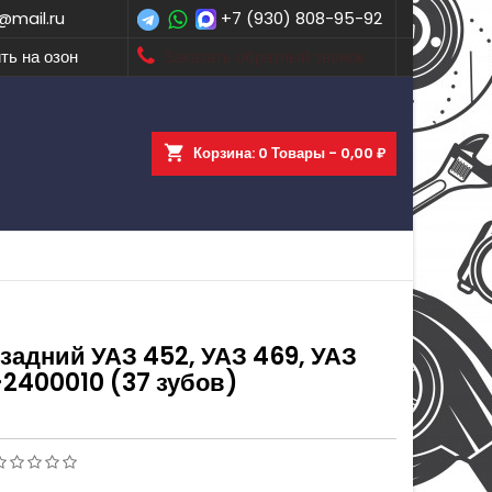
@mail.ru
+7 (930) 808-95-92
ть на озон
Заказать обратный звонок
shopping_cart
Корзина:
0
Товары - 0,00 ₽
задний УАЗ 452, УАЗ 469, УАЗ
-2400010 (37 зубов)