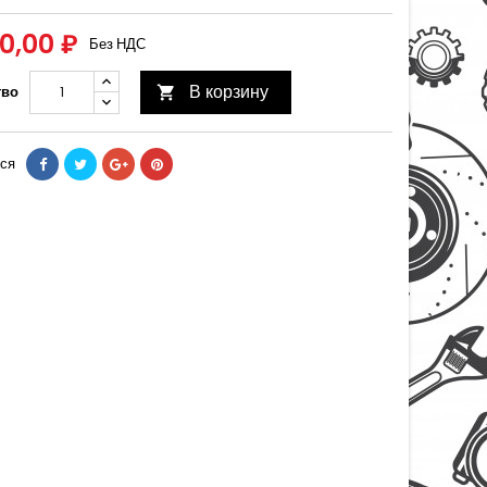
00,00 ₽
Без НДС
В корзину
тво

ся