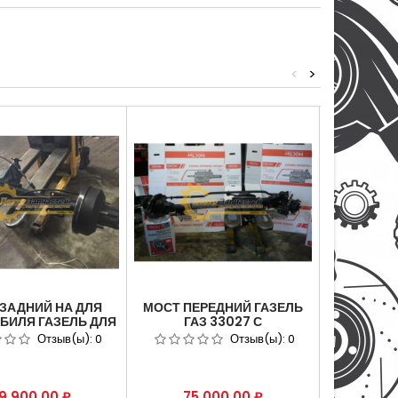
<
>
ЗАДНИЙ НА ДЛЯ
МОСТ ПЕРЕДНИЙ ГАЗЕЛЬ
МОСТ П
БИЛЯ ГАЗЕЛЬ ДЛЯ
ГАЗ 33027 С
АВТОМОБИ
БИЛЯ ГАЗ – 3302
МЕХАНИЧЕСКОЙ
АВТОМОБИ
Отзыв(ы):
0
Отзыв(ы):
0
ТАЛОЖНЫЙ НОМЕР
БЛОКИРОВКОЙ С
ЭЛЕК
2-2400012-10
САМОБЛОКИРУЮЩИМСЯ
БЛО
МЕЖОСЕВЫМ
ELOCER.33
ДИФФЕРЕНЦИАЛОМ.33027-
ена
Цена
Цен
9 900,00 ₽
75 000,00 ₽
90 