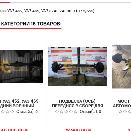
ний УАЗ 452, УАЗ 469, УАЗ 3741-2400010 (37 зубов)
 КАТЕГОРИИ 16 ТОВАРОВ:
 УАЗ 452, УАЗ 469
ПОДВЕСКА (ОСЬ)
МОСТ 
ДНИЙ ВОЕННЫЙ
ПЕРЕДНЯЯ В СБОРЕ ДЛЯ
АВТОМО
РЕДУКТОРНЫЙ)
АВТОМОБИЛЯ ГАЗ 3307.
АВТОМО
Отзыв(ы):
0
Отзыв(ы):
0
ГОЛОВАСТИК»,
АРТИКУЛ 3307-3000012.
АБС КА
АНКА», «ФЕРМЕР»,
330
Цена
Цена
Ц
40 000,00 ₽
28 900,00 ₽
3