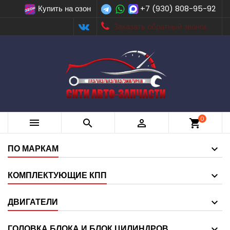
Купить на озон
+7 (930) 808-95-92
Заказать обратный звонок
0



shopping_cart
ПО МАРКАМ
КОМПЛЕКТУЮЩИЕ КПП
ДВИГАТЕЛИ
ГОЛОВКА БЛОКА И БЛОК ЦИЛИНДРОВ