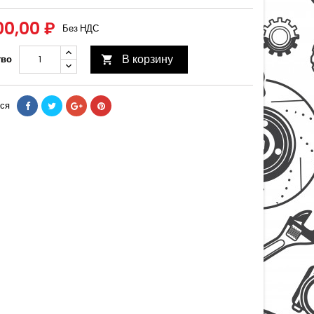
00,00 ₽
Без НДС
В корзину
тво

ся