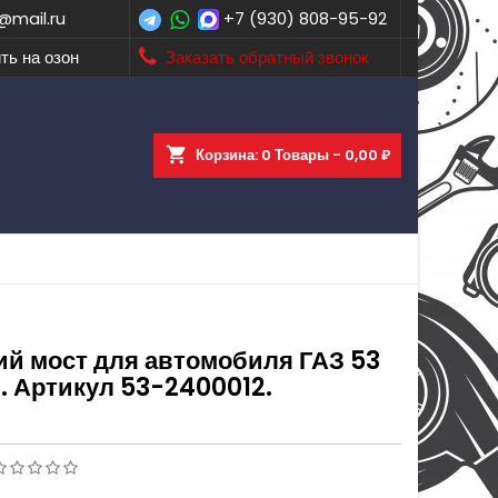
@mail.ru
+7 (930) 808-95-92
ть на озон
Заказать обратный звонок
shopping_cart
Корзина:
0
Товары - 0,00 ₽
ий мост для автомобиля ГАЗ 53
. Артикул 53-2400012.